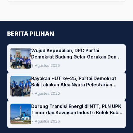
BERITA PILIHAN
Wujud Kepedulian, DPC Partai
Demokrat Badung Gelar Gerakan Donor
Darah
8 Agustus 2026
Rayakan HUT ke-25, Partai Demokrat
Bali Lakukan Aksi Nyata Pelestarian
Lingkungan
7 Agustus 2026
Dorong Transisi Energi di NTT, PLN UPK
Timor dan Kawasan Industri Bolok Buka
Peluang Investasi Woodchip untuk
7 Agustus 2026
Cofiring PLTU Bolok