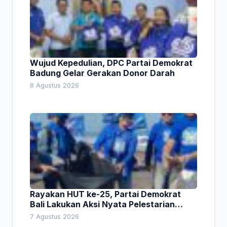
Wujud Kepedulian, DPC Partai Demokrat
Badung Gelar Gerakan Donor Darah
8 Agustus 2026
Rayakan HUT ke-25, Partai Demokrat
Bali Lakukan Aksi Nyata Pelestarian
Lingkungan
7 Agustus 2026