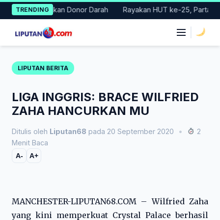
Skip
elar Gerakan Donor Darah
Rayakan HUT ke-25, Partai Demokrat
TRENDING
to
content
|
LIPUTAN BERITA
LIGA INGGRIS: BRACE WILFRIED
ZAHA HANCURKAN MU
Ditulis oleh
Liputan68
pada 20 September 2020
•
2
Menit Baca
A-
A+
MANCHESTER-LIPUTAN68.COM – Wilfried Zaha
yang kini memperkuat Crystal Palace berhasil