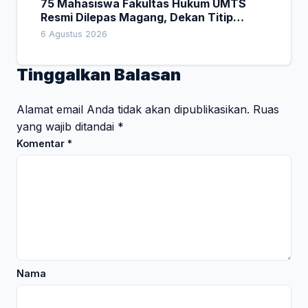
75 Mahasiswa Fakultas Hukum UMTS
Resmi Dilepas Magang, Dekan Titip
Empat Pesan Penting
6 Agustus 2026
Tinggalkan Balasan
Alamat email Anda tidak akan dipublikasikan.
Ruas
yang wajib ditandai
*
Komentar
*
Nama