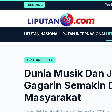
Skip
Pacitan Te
TRENDING
to
content
LIPUTAN NASIONAL
LIPUTAN INTERNASIONAL
LI
LIPUTAN BERITA
Dunia Musik Dan J
Gagarin Semakin 
Masyarakat
Ditulis oleh
Liputan68
pada 21 September 2020
•