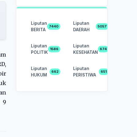
Liputan
Liputan
7440
5057
BERITA
DAERAH
Liputan
Liputan
1586
674
POLITIK
KESEHATAN
lam
RD,
Liputan
Liputan
662
651
ir
HUKUM
PERISTIWA
tuk
an
b 9