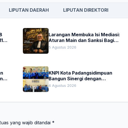
LIPUTAN DAERAH
LIPUTAN DIREKTORI
8
Larangan Membuka Isi Mediasi:
11
Aturan Main dan Sanksi Bagi
Penegak Hukum
5 Agustus 2026
an
KNPI Kota Padangsidimpuan
an
Bangun Sinergi dengan
Pengadilan Negeri dan DPRD
4 Agustus 2026
uas yang wajib ditandai
*