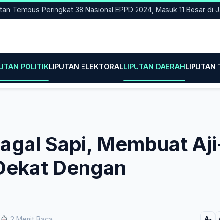
mbus Peringkat 38 Nasional EPPD 2024, Masuk 11 Besar di Jatim
PUTAN POLITIK
LIPUTAN ELEKTORAL
LIPUTAN DAERAH
LIPUTAN
agal Sapi, Membuat Aji
Dekat Dengan
2 Menit Baca
A-