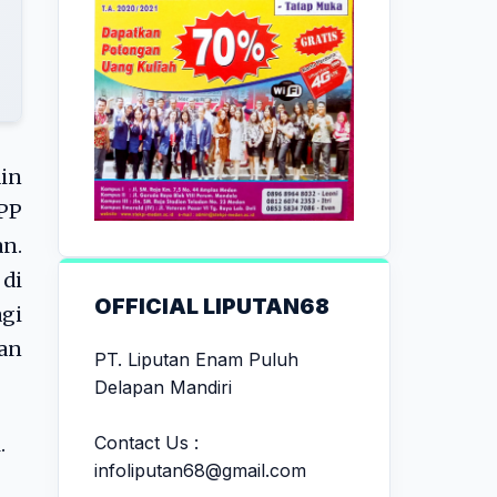
in
DPP
an.
 di
OFFICIAL LIPUTAN68
agi
an
PT. Liputan Enam Puluh
Delapan Mandiri
Contact Us :
.
infoliputan68@gmail.com