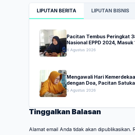
LIPUTAN BERITA
LIPUTAN BISNIS
Pacitan Tembus Peringkat 3
Nasional EPPD 2024, Masuk 
Besar di Jatim
6 Agustus 2026
Mengawali Hari Kemerdeka
dengan Doa, Pacitan Satuk
Hati untuk Indonesia
5 Agustus 2026
Tinggalkan Balasan
Alamat email Anda tidak akan dipublikasikan.
R