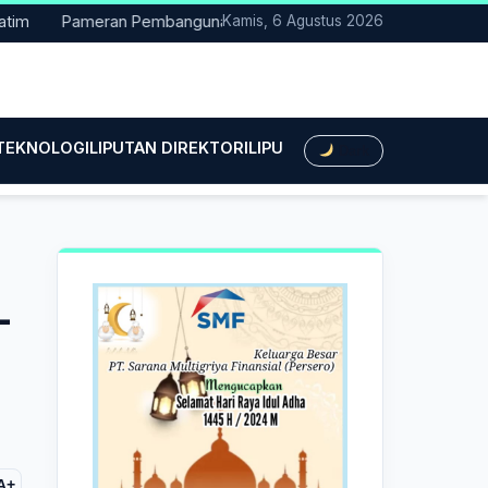
Pameran Pembangunan NTT Didorong Naik Kelas, DPRD Minta Artis
Kamis, 6 Agustus 2026
 TEKNOLOGI
LIPUTAN DIREKTORI
LIPUTAN HUKUM
LIPUTAN BIS
Dark
-
A+