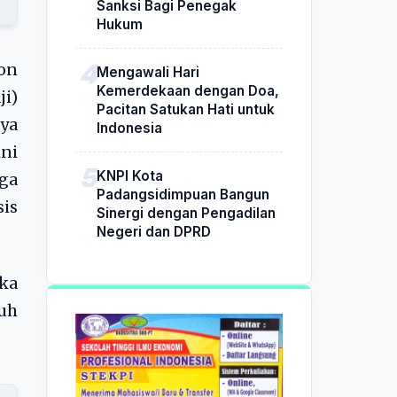
Sanksi Bagi Penegak
Hukum
lon
Mengawali Hari
Kemerdekaan dengan Doa,
ji)
Pacitan Satukan Hati untuk
nya
Indonesia
ini
KNPI Kota
gga
Padangsidimpuan Bangun
sis
Sinergi dengan Pengadilan
Negeri dan DPRD
ka
uh