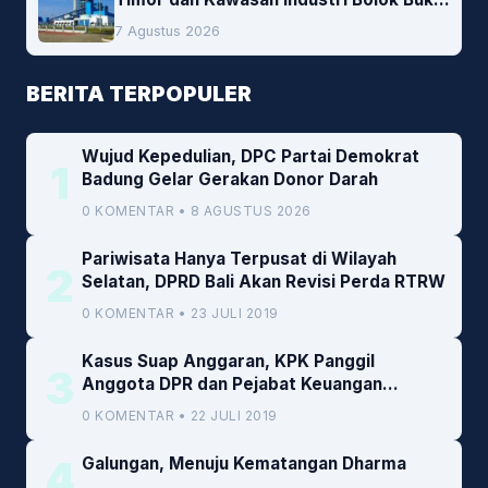
Peluang Investasi Woodchip untuk
7 Agustus 2026
Cofiring PLTU Bolok
BERITA TERPOPULER
Wujud Kepedulian, DPC Partai Demokrat
1
Badung Gelar Gerakan Donor Darah
0 KOMENTAR • 8 AGUSTUS 2026
Pariwisata Hanya Terpusat di Wilayah
2
Selatan, DPRD Bali Akan Revisi Perda RTRW
0 KOMENTAR • 23 JULI 2019
Kasus Suap Anggaran, KPK Panggil
3
Anggota DPR dan Pejabat Keuangan
Kemenkeu
0 KOMENTAR • 22 JULI 2019
4
Galungan, Menuju Kematangan Dharma