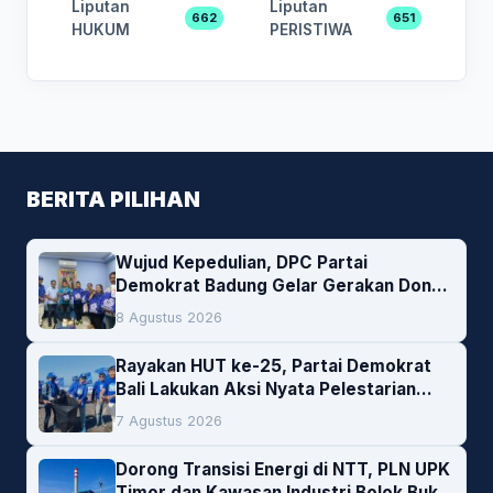
Liputan
Liputan
662
651
HUKUM
PERISTIWA
BERITA PILIHAN
Wujud Kepedulian, DPC Partai
Demokrat Badung Gelar Gerakan Donor
Darah
8 Agustus 2026
Rayakan HUT ke-25, Partai Demokrat
Bali Lakukan Aksi Nyata Pelestarian
Lingkungan
7 Agustus 2026
Dorong Transisi Energi di NTT, PLN UPK
Timor dan Kawasan Industri Bolok Buka