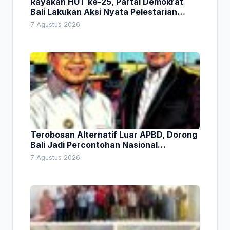
Rayakan HUT ke-25, Partai Demokrat
Bali Lakukan Aksi Nyata Pelestarian
Lingkungan
7 Agustus 2026
Terobosan Alternatif Luar APBD, Dorong
Bali Jadi Percontohan Nasional
Pembiayaan Daerah
7 Agustus 2026