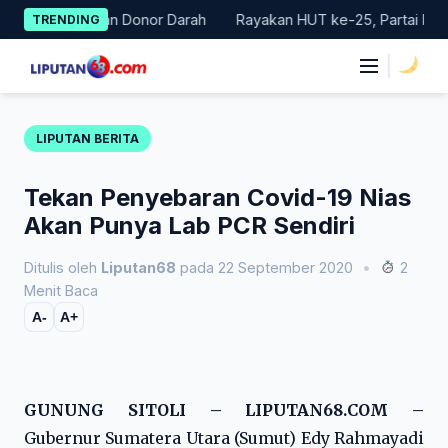
Skip
r Gerakan Donor Darah
Rayakan HUT ke-25, Partai Demokrat Ba
TRENDING
to
content
|
LIPUTAN BERITA
Tekan Penyebaran Covid-19 Nias
Akan Punya Lab PCR Sendiri
Ditulis oleh
Liputan68
pada 22 September 2020
•
2
Menit Baca
A-
A+
GUNUNG SITOLI – LIPUTAN68.COM –
Gubernur Sumatera Utara (Sumut) Edy Rahmayadi