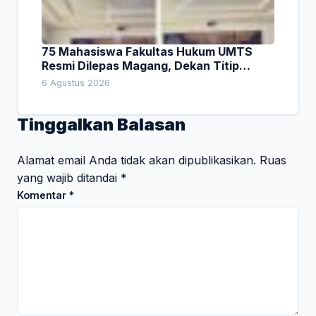
75 Mahasiswa Fakultas Hukum UMTS
Resmi Dilepas Magang, Dekan Titip
Empat Pesan Penting
6 Agustus 2026
Tinggalkan Balasan
Alamat email Anda tidak akan dipublikasikan.
Ruas
yang wajib ditandai
*
Komentar
*