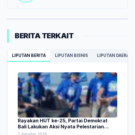
BERITA TERKAIT
LIPUTAN BERITA
LIPUTAN BISNIS
LIPUTAN DAERAH
Rayakan HUT ke-25, Partai Demokrat
Bali Lakukan Aksi Nyata Pelestarian
Lingkungan
7 Agustus 2026