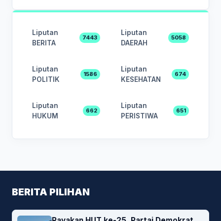
Liputan
Liputan
7443
5058
BERITA
DAERAH
Liputan
Liputan
1586
674
POLITIK
KESEHATAN
Liputan
Liputan
662
651
HUKUM
PERISTIWA
BERITA PILIHAN
Rayakan HUT ke-25, Partai Demokrat