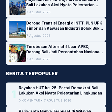
Bali Lakukan Aksi Nyata Pelestarian
Lingkungan
7 Agustus 2026
Dorong Transisi Energi di NTT, PLN UPK
Timor dan Kawasan Industri Bolok Buka
Peluang Investasi Woodchip untuk
7 Agustus 2026
Cofiring PLTU Bolok
Terobosan Alternatif Luar APBD,
Dorong Bali Jadi Percontohan Nasional
Pembiayaan Daerah
7 Agustus 2026
BERITA TERPOPULER
Rayakan HUT ke-25, Partai Demokrat Bali
1
Lakukan Aksi Nyata Pelestarian Lingkungan
0 KOMENTAR • 7 AGUSTUS 2026
Pariwisata Hanya Terpusat di Wilayah