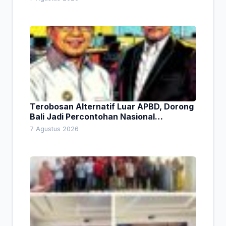
Terobosan Alternatif Luar APBD, Dorong
Bali Jadi Percontohan Nasional
Pembiayaan Daerah
7 Agustus 2026