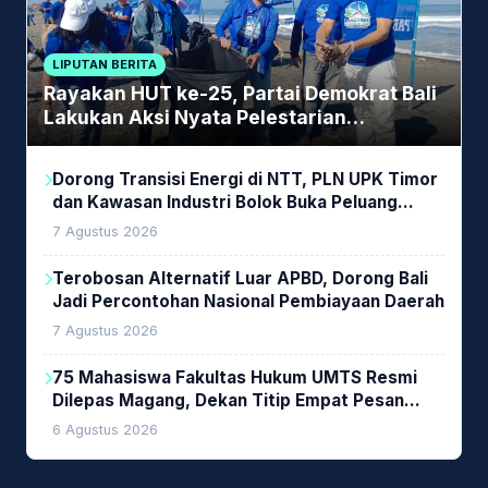
LIPUTAN BERITA
Rayakan HUT ke-25, Partai Demokrat Bali
Lakukan Aksi Nyata Pelestarian
Lingkungan
Dorong Transisi Energi di NTT, PLN UPK Timor
dan Kawasan Industri Bolok Buka Peluang
Investasi Woodchip untuk Cofiring PLTU Bolok
7 Agustus 2026
Terobosan Alternatif Luar APBD, Dorong Bali
Jadi Percontohan Nasional Pembiayaan Daerah
7 Agustus 2026
75 Mahasiswa Fakultas Hukum UMTS Resmi
Dilepas Magang, Dekan Titip Empat Pesan
Penting
6 Agustus 2026