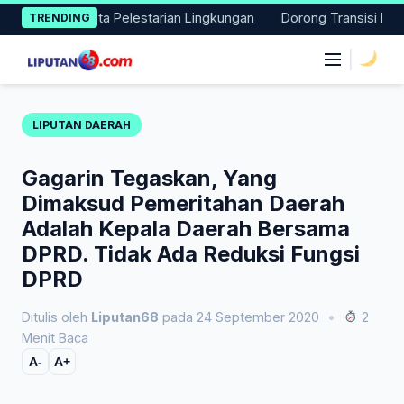
Skip
 Aksi Nyata Pelestarian Lingkungan
Dorong Transisi Energi di
TRENDING
to
content
|
LIPUTAN DAERAH
Gagarin Tegaskan, Yang
Dimaksud Pemeritahan Daerah
Adalah Kepala Daerah Bersama
DPRD. Tidak Ada Reduksi Fungsi
DPRD
Ditulis oleh
Liputan68
pada 24 September 2020
•
2
Menit Baca
A-
A+