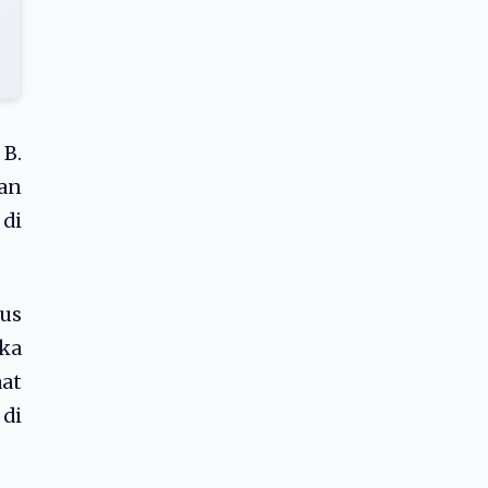
B.
kan
 di
gus
ka
aat
 di