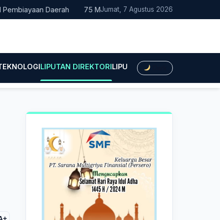
biayaan Daerah
75 Mahasiswa Fakultas Hukum UMTS Resmi Dile
Jumat, 7 Agustus 2026
 TEKNOLOGI
LIPUTAN DIREKTORI
LIPUTAN HUKUM
LIPUTAN BIS
Dark
A+