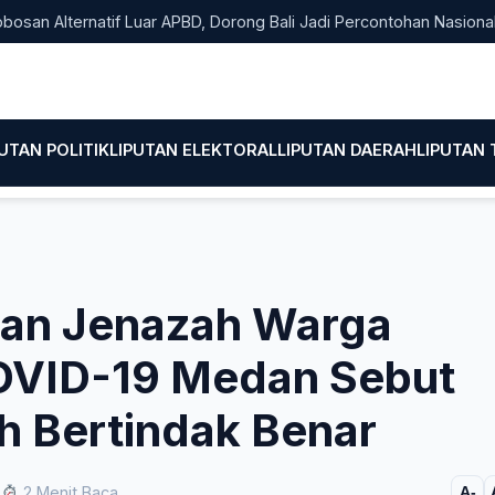
Alternatif Luar APBD, Dorong Bali Jadi Percontohan Nasional Pem
PUTAN POLITIK
LIPUTAN ELEKTORAL
LIPUTAN DAERAH
LIPUTAN
aran Jenazah Warga
OVID-19 Medan Sebut
h Bertindak Benar
2 Menit Baca
A-