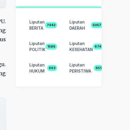
U.
Liputan
Liputan
7442
5057
BERITA
DAERAH
ang
us
Liputan
Liputan
1586
674
POLITIK
KESEHATAN
u.
Liputan
Liputan
662
651
HUKUM
PERISTIWA
ang