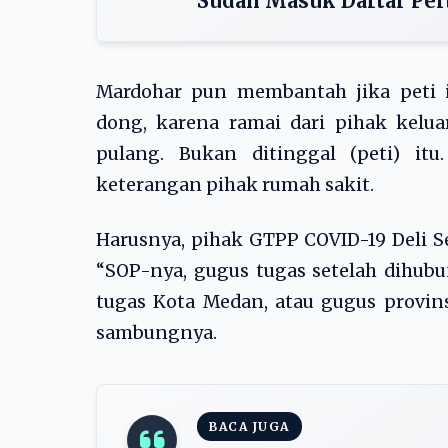
Sudah Masuk Daftar Per
Mardohar pun membantah jika peti i
dong, karena ramai dari pihak keluar
pulang. Bukan ditinggal (peti) itu
keterangan pihak rumah sakit.
Harusnya, pihak GTPP COVID-19 Deli S
“SOP-nya, gugus tugas setelah dihub
tugas Kota Medan, atau gugus provin
sambungnya.
BACA JUGA