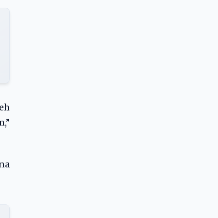
leh
,”
na