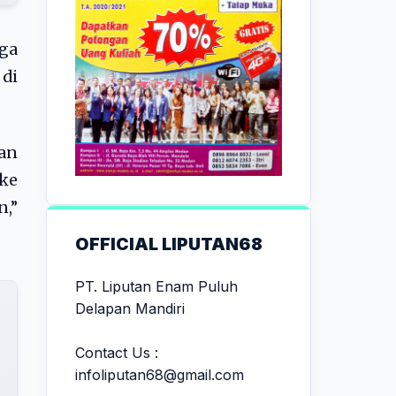
ga
 di
an
 ke
,”
OFFICIAL LIPUTAN68
PT. Liputan Enam Puluh
Delapan Mandiri
Contact Us :
infoliputan68@gmail.com