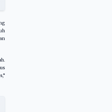
ng
ruh
an
ah.
gus
,”