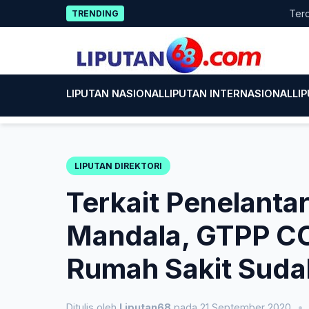
Skip
Terobosan 
TRENDING
to
content
LIPUTAN NASIONAL
LIPUTAN INTERNASIONAL
LI
LIPUTAN DIREKTORI
Terkait Penelant
Mandala, GTPP C
Rumah Sakit Suda
Ditulis oleh
Liputan68
pada 21 September 2020
•