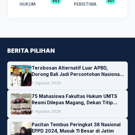
662
651
HUKUM
PERISTIWA
BERITA PILIHAN
Terobosan Alternatif Luar APBD,
Dorong Bali Jadi Percontohan Nasional
Pembiayaan Daerah
7 Agustus 2026
75 Mahasiswa Fakultas Hukum UMTS
Resmi Dilepas Magang, Dekan Titip
Empat Pesan Penting
6 Agustus 2026
Pacitan Tembus Peringkat 38 Nasional
EPPD 2024, Masuk 11 Besar di Jatim