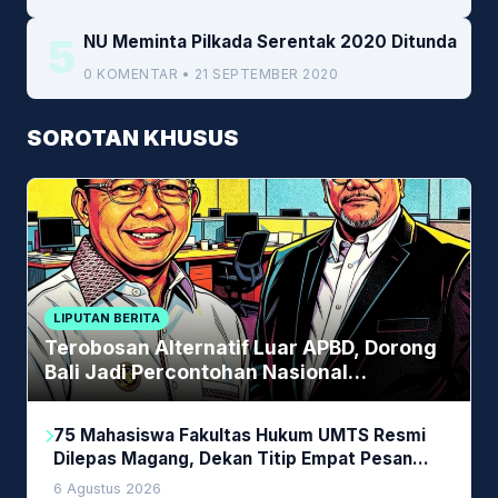
5
NU Meminta Pilkada Serentak 2020 Ditunda
0 KOMENTAR • 21 SEPTEMBER 2020
SOROTAN KHUSUS
LIPUTAN BERITA
Terobosan Alternatif Luar APBD, Dorong
Bali Jadi Percontohan Nasional
Pembiayaan Daerah
75 Mahasiswa Fakultas Hukum UMTS Resmi
Dilepas Magang, Dekan Titip Empat Pesan
Penting
6 Agustus 2026