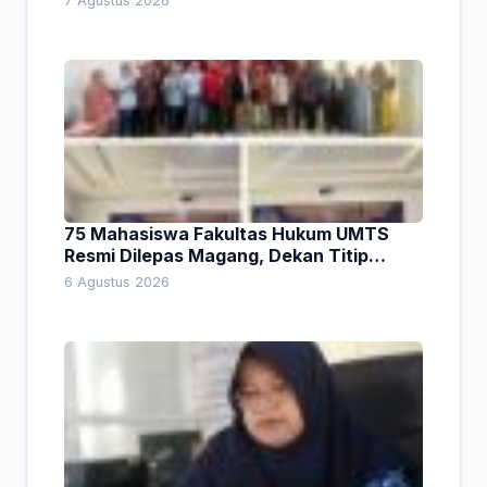
7 Agustus 2026
75 Mahasiswa Fakultas Hukum UMTS
Resmi Dilepas Magang, Dekan Titip
Empat Pesan Penting
6 Agustus 2026