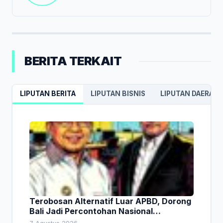
BERITA TERKAIT
LIPUTAN BERITA
LIPUTAN BISNIS
LIPUTAN DAERAH
Terobosan Alternatif Luar APBD, Dorong
Bali Jadi Percontohan Nasional
Pembiayaan Daerah