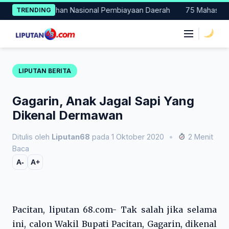
Skip
Jadi Percontohan Nasional Pembiayaan Daerah
75 Mahasiswa Fa
TRENDING
to
content
|
LIPUTAN BERITA
Gagarin, Anak Jagal Sapi Yang
Dikenal Dermawan
Ditulis oleh
Liputan68
pada 1 Oktober 2020
•
2 Menit
Baca
A-
A+
Pacitan, liputan 68.com- Tak salah jika selama
ini, calon Wakil Bupati Pacitan, Gagarin, dikenal