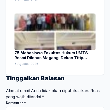
7 Agustus 2026
75 Mahasiswa Fakultas Hukum UMTS
Resmi Dilepas Magang, Dekan Titip
Empat Pesan Penting
6 Agustus 2026
Tinggalkan Balasan
Alamat email Anda tidak akan dipublikasikan.
Ruas
yang wajib ditandai
*
Komentar
*