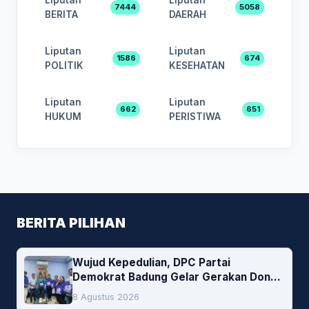
7444
5058
BERITA
DAERAH
Liputan
Liputan
1586
674
POLITIK
KESEHATAN
Liputan
Liputan
662
651
HUKUM
PERISTIWA
BERITA PILIHAN
Wujud Kepedulian, DPC Partai
Demokrat Badung Gelar Gerakan Donor
Darah
8 Agustus 2026