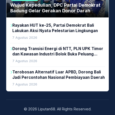
Wujud Kepedulian, DPC Partai Demokrat
Badung Gelar Gerakan Donor Darah
Rayakan HUT ke-25, Partai Demokrat Bali
Lakukan Aksi Nyata Pelestarian Lingkungan
7 Agustus 2026
Dorong Transisi Energi di NTT, PLN UPK Timor
dan Kawasan Industri Bolok Buka Peluang
Investasi Woodchip untuk Cofiring PLTU Bolok
7 Agustus 2026
Terobosan Alternatif Luar APBD, Dorong Bali
Jadi Percontohan Nasional Pembiayaan Daerah
7 Agustus 2026
© 2026 Liputan68. All Rights Reserved.