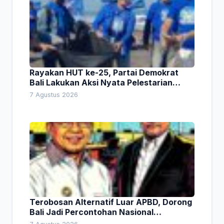
Rayakan HUT ke-25, Partai Demokrat
Bali Lakukan Aksi Nyata Pelestarian
Lingkungan
7 Agustus 2026
Terobosan Alternatif Luar APBD, Dorong
Bali Jadi Percontohan Nasional
Pembiayaan Daerah