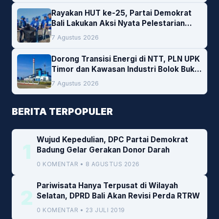
Rayakan HUT ke-25, Partai Demokrat
Bali Lakukan Aksi Nyata Pelestarian
Lingkungan
7 Agustus 2026
Dorong Transisi Energi di NTT, PLN UPK
Timor dan Kawasan Industri Bolok Buka
Peluang Investasi Woodchip untuk
7 Agustus 2026
Cofiring PLTU Bolok
BERITA TERPOPULER
Wujud Kepedulian, DPC Partai Demokrat
1
Badung Gelar Gerakan Donor Darah
0 KOMENTAR • 8 AGUSTUS 2026
Pariwisata Hanya Terpusat di Wilayah
2
Selatan, DPRD Bali Akan Revisi Perda RTRW
0 KOMENTAR • 23 JULI 2019