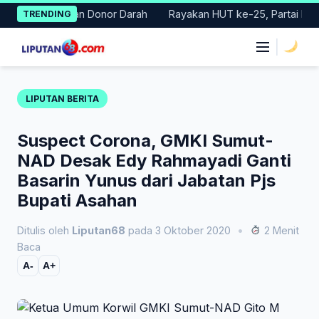
Skip
ar Gerakan Donor Darah
Rayakan HUT ke-25, Partai Demokrat B
TRENDING
to
content
|
LIPUTAN BERITA
Suspect Corona, GMKI Sumut-
NAD Desak Edy Rahmayadi Ganti
Basarin Yunus dari Jabatan Pjs
Bupati Asahan
Ditulis oleh
Liputan68
pada 3 Oktober 2020
•
2 Menit
Baca
A-
A+