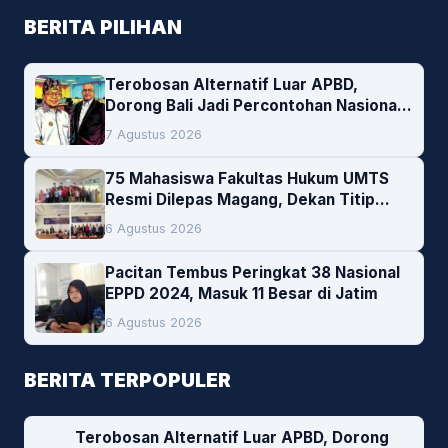
BERITA PILIHAN
Terobosan Alternatif Luar APBD,
Dorong Bali Jadi Percontohan Nasional
Pembiayaan Daerah
7 Agustus 2026
75 Mahasiswa Fakultas Hukum UMTS
Resmi Dilepas Magang, Dekan Titip
Empat Pesan Penting
6 Agustus 2026
Pacitan Tembus Peringkat 38 Nasional
EPPD 2024, Masuk 11 Besar di Jatim
6 Agustus 2026
BERITA TERPOPULER
Terobosan Alternatif Luar APBD, Dorong