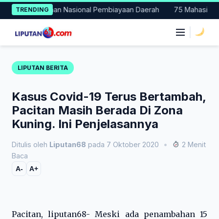
Skip
di Percontohan Nasional Pembiayaan Daerah
75 Mahasiswa Faku
TRENDING
to
content
|
LIPUTAN BERITA
Kasus Covid-19 Terus Bertambah,
Pacitan Masih Berada Di Zona
Kuning. Ini Penjelasannya
Ditulis oleh
Liputan68
pada 7 Oktober 2020
•
2 Menit
Baca
A-
A+
Pacitan, liputan68- Meski ada penambahan 15