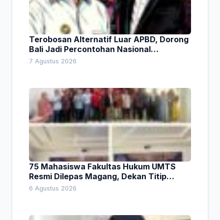
Terobosan Alternatif Luar APBD, Dorong
Bali Jadi Percontohan Nasional
Pembiayaan Daerah
7 Agustus 2026
75 Mahasiswa Fakultas Hukum UMTS
Resmi Dilepas Magang, Dekan Titip
Empat Pesan Penting
6 Agustus 2026