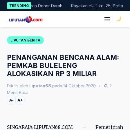
Skip
Gelar Gerakan Donor Darah
Rayakan HUT ke-25, Partai Demokra
TRENDING
to
content
|
LIPUTAN BERITA
PENANGANAN BENCANA ALAM:
PEMKAB BULELENG
ALOKASIKAN RP 3 MILIAR
Ditulis oleh
Liputan68
pada 14 Oktober 2020
•
2
Menit Baca
A-
A+
SINGARAJA-LIPUTAN68.COM – Pemerintah