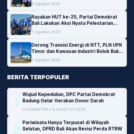
Darah
8 Agustus 2026
Rayakan HUT ke-25, Partai Demokrat
Bali Lakukan Aksi Nyata Pelestarian
Lingkungan
7 Agustus 2026
Dorong Transisi Energi di NTT, PLN UPK
Timor dan Kawasan Industri Bolok Buka
Peluang Investasi Woodchip untuk
7 Agustus 2026
Cofiring PLTU Bolok
BERITA TERPOPULER
Wujud Kepedulian, DPC Partai Demokrat
1
Badung Gelar Gerakan Donor Darah
0 KOMENTAR • 8 AGUSTUS 2026
Pariwisata Hanya Terpusat di Wilayah
2
Selatan, DPRD Bali Akan Revisi Perda RTRW