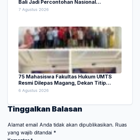
Bali Jadi Percontohan Nasional
Pembiayaan Daerah
7 Agustus 2026
75 Mahasiswa Fakultas Hukum UMTS
Resmi Dilepas Magang, Dekan Titip
Empat Pesan Penting
6 Agustus 2026
Tinggalkan Balasan
Alamat email Anda tidak akan dipublikasikan.
Ruas
yang wajib ditandai
*