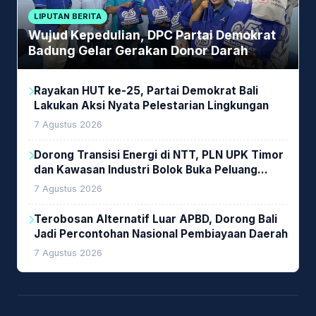
LIPUTAN BERITA
Wujud Kepedulian, DPC Partai Demokrat
Badung Gelar Gerakan Donor Darah
Rayakan HUT ke-25, Partai Demokrat Bali
Lakukan Aksi Nyata Pelestarian Lingkungan
7 Agustus 2026
Dorong Transisi Energi di NTT, PLN UPK Timor
dan Kawasan Industri Bolok Buka Peluang
Investasi Woodchip untuk Cofiring PLTU Bolok
7 Agustus 2026
Terobosan Alternatif Luar APBD, Dorong Bali
Jadi Percontohan Nasional Pembiayaan Daerah
7 Agustus 2026