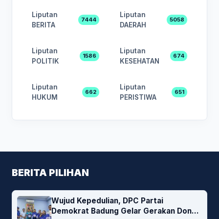
Liputan
Liputan
7444
5058
BERITA
DAERAH
Liputan
Liputan
1586
674
POLITIK
KESEHATAN
Liputan
Liputan
662
651
HUKUM
PERISTIWA
BERITA PILIHAN
Wujud Kepedulian, DPC Partai
Demokrat Badung Gelar Gerakan Donor