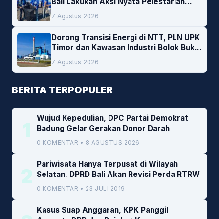
Bali Lakukan Aksi Nyata Pelestarian
Lingkungan
7 Agustus 2026
Dorong Transisi Energi di NTT, PLN UPK
Timor dan Kawasan Industri Bolok Buka
Peluang Investasi Woodchip untuk
7 Agustus 2026
Cofiring PLTU Bolok
BERITA TERPOPULER
Wujud Kepedulian, DPC Partai Demokrat
1
Badung Gelar Gerakan Donor Darah
0 KOMENTAR • 8 AGUSTUS 2026
Pariwisata Hanya Terpusat di Wilayah
2
Selatan, DPRD Bali Akan Revisi Perda RTRW
0 KOMENTAR • 23 JULI 2019
Kasus Suap Anggaran, KPK Panggil