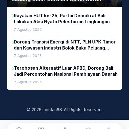
Rayakan HUT ke-25, Partai Demokrat Bali
Lakukan Aksi Nyata Pelestarian Lingkungan
7 Agustus 2026
Dorong Transisi Energi di NTT, PLN UPK Timor
dan Kawasan Industri Bolok Buka Peluang
Investasi Woodchip untuk Cofiring PLTU Bolok
7 Agustus 2026
Terobosan Alternatif Luar APBD, Dorong Bali
Jadi Percontohan Nasional Pembiayaan Daerah
7 Agustus 2026
© 2026 Liputan68. All Rights Reserved.