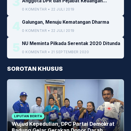
3
Anggota DPR dan Pejabat Keuangan
Kemenkeu
0 KOMENTAR • 22 JULI 2019
4
Galungan, Menuju Kematangan Dharma
0 KOMENTAR • 22 JULI 2019
5
NU Meminta Pilkada Serentak 2020 Ditunda
0 KOMENTAR • 21 SEPTEMBER 2020
SOROTAN KHUSUS
LIPUTAN BERITA
Wujud Kepedulian, DPC Partai Demokrat
Badung Gelar Gerakan Donor Darah