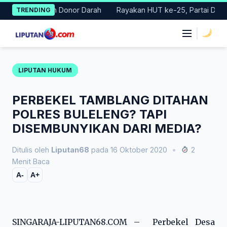
Skip
r Gerakan Donor Darah
Rayakan HUT ke-25, Partai Demokrat Bal
TRENDING
to
content
|
LIPUTAN HUKUM
PERBEKEL TAMBLANG DITAHAN
POLRES BULELENG? TAPI
DISEMBUNYIKAN DARI MEDIA?
Ditulis oleh
Liputan68
pada 16 Oktober 2020
•
2
Menit Baca
A-
A+
SINGARAJA-LIPUTAN68.COM – Perbekel Desa