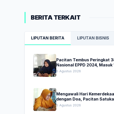
BERITA TERKAIT
LIPUTAN BERITA
LIPUTAN BISNIS
Pacitan Tembus Peringkat 3
Nasional EPPD 2024, Masuk 
Besar di Jatim
6 Agustus 2026
Mengawali Hari Kemerdeka
dengan Doa, Pacitan Satuk
Hati untuk Indonesia
5 Agustus 2026