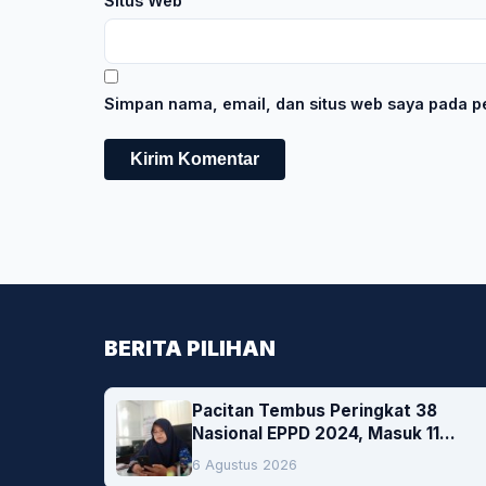
Situs Web
Simpan nama, email, dan situs web saya pada pe
BERITA PILIHAN
Pacitan Tembus Peringkat 38
Nasional EPPD 2024, Masuk 11
Besar di Jatim
6 Agustus 2026