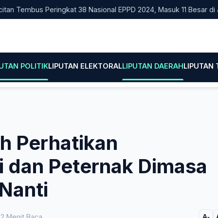
Tembus Peringkat 38 Nasional EPPD 2024, Masuk 11 Besar di Jatim
PUTAN POLITIK
LIPUTAN ELEKTORAL
LIPUTAN DAERAH
LIPUTAN
h Perhatikan
i dan Peternak Dimasa
Nanti
2 Menit Baca
A-