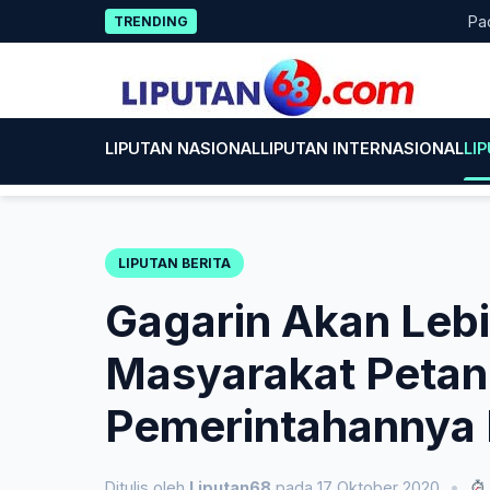
Skip
Pacitan 
TRENDING
to
content
LIPUTAN NASIONAL
LIPUTAN INTERNASIONAL
LI
LIPUTAN BERITA
Gagarin Akan Lebi
Masyarakat Petan
Pemerintahannya 
Ditulis oleh
Liputan68
pada 17 Oktober 2020
•