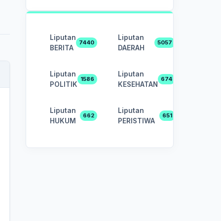
Liputan
Liputan
7440
5057
BERITA
DAERAH
Liputan
Liputan
1586
674
POLITIK
KESEHATAN
Liputan
Liputan
662
651
HUKUM
PERISTIWA