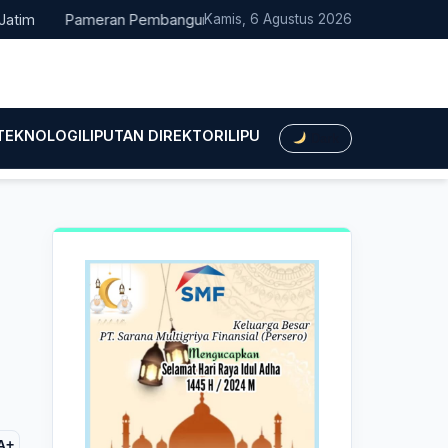
Pameran Pembangunan NTT Didorong Naik Kelas, DPRD Minta Ar
Kamis, 6 Agustus 2026
 TEKNOLOGI
LIPUTAN DIREKTORI
LIPUTAN HUKUM
LIPUTAN BIS
Dark
A+