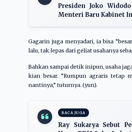
Presiden Joko Widodo
Menteri Baru Kabinet I
Gagarin juga menyadari, ia bisa “besa
lalu, tak lepas dari geliat usahanya se
Bahkan sampai detik inipun, usaha jaga
kian besar. “Rumpun agraris tetap 
nantinya,” tuturnya. (yun).
BACA JUGA
Ray Sukarya Sebut Pe