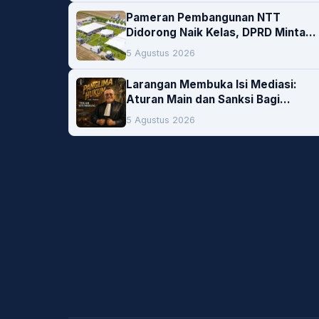
Pameran Pembangunan NTT
Didorong Naik Kelas, DPRD Minta
Artis hingga EO Lokal Jadi
5 Agustus 2026
Prioritas
Larangan Membuka Isi Mediasi:
Aturan Main dan Sanksi Bagi
Penegak Hukum
5 Agustus 2026