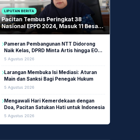
LIPUTAN BERITA
Pacitan Tembus Peringkat 38
Nasional EPPD 2024, Masuk 11 Besar
di Jatim
Pameran Pembangunan NTT Didorong
Naik Kelas, DPRD Minta Artis hingga EO
Lokal Jadi Prioritas
5 Agustus 2026
Larangan Membuka Isi Mediasi: Aturan
Main dan Sanksi Bagi Penegak Hukum
5 Agustus 2026
Mengawali Hari Kemerdekaan dengan
Doa, Pacitan Satukan Hati untuk Indonesia
5 Agustus 2026