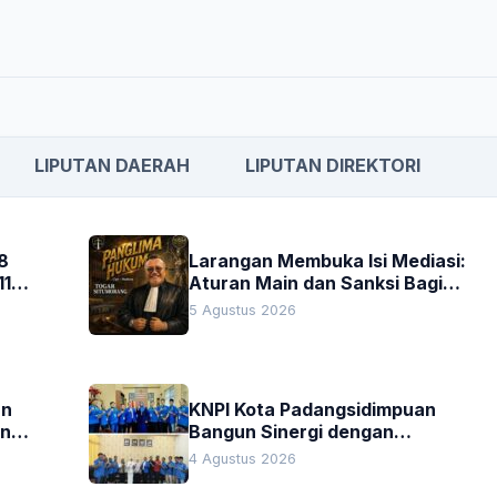
LIPUTAN DAERAH
LIPUTAN DIREKTORI
8
Larangan Membuka Isi Mediasi:
11
Aturan Main dan Sanksi Bagi
Penegak Hukum
5 Agustus 2026
an
KNPI Kota Padangsidimpuan
an
Bangun Sinergi dengan
Pengadilan Negeri dan DPRD
4 Agustus 2026