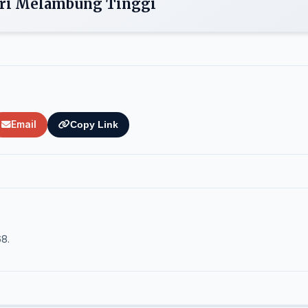
tri Melambung Tinggi
Email
Copy Link
68.