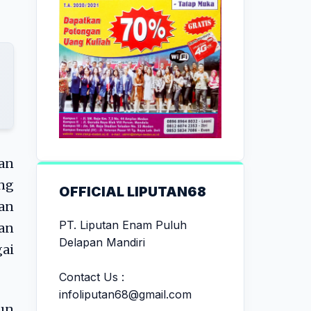
pan
ng
OFFICIAL LIPUTAN68
an
PT. Liputan Enam Puluh
kan
Delapan Mandiri
ai
Contact Us :
infoliputan68@gmail.com
un