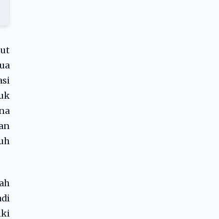
tut
ua
asi
uk
na
an
auh
ah
di
iki