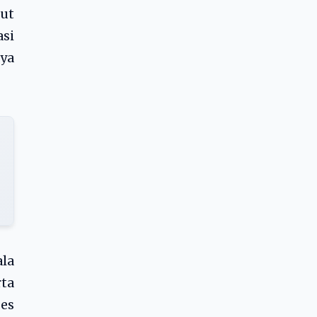
ut
asi
ya
ala
rta
es