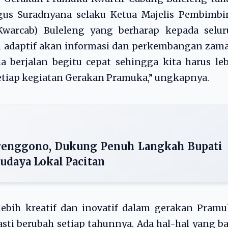
Agus Suradnyana selaku Ketua Majelis Pembimbi
warcab) Buleleng yang berharap kepada selur
 adaptif akan informasi dan perkembangan zama
 berjalan begitu cepat sehingga kita harus le
etiap kegiatan Gerakan Pramuka,” ungkapnya.
enggono, Dukung Penuh Langkah Bupati
Budaya Lokal Pacitan
lebih kreatif dan inovatif dalam gerakan Pram
sti berubah setiap tahunnya. Ada hal-hal yang b