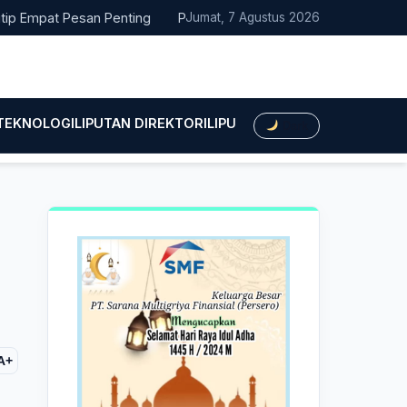
at Pesan Penting
Pacitan Tembus Peringkat 38 Nasional EPPD 
Jumat, 7 Agustus 2026
 TEKNOLOGI
LIPUTAN DIREKTORI
LIPUTAN HUKUM
LIPUTAN BIS
Dark
A+