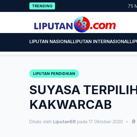
Skip
75 Mahasis
TRENDING
to
content
LIPUTAN NASIONAL
LIPUTAN INTERNASIONAL
LI
LIPUTAN PENDIDIKAN
SUYASA TERPILI
KAKWARCAB
Ditulis oleh
Liputan68
pada 17 Oktober 2020
•