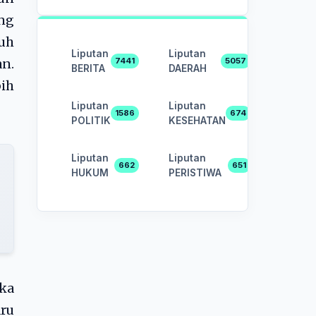
ng
uh
Liputan
Liputan
7441
5057
n.
BERITA
DAERAH
bih
Liputan
Liputan
1586
674
POLITIK
KESEHATAN
Liputan
Liputan
662
651
HUKUM
PERISTIWA
uka
aru