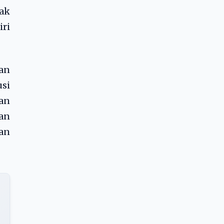
yak
iri
gan
si
kan
an
dan