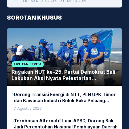
0 KOMENTAR • 21 SEPTEMBER 2020
SOROTAN KHUSUS
LIPUTAN BERITA
Rayakan HUT ke-25, Partai Demokrat Bali
Lakukan Aksi Nyata Pelestarian
Lingkungan
Dorong Transisi Energi di NTT, PLN UPK Timor
dan Kawasan Industri Bolok Buka Peluang
Investasi Woodchip untuk Cofiring PLTU Bolok
7 Agustus 2026
Terobosan Alternatif Luar APBD, Dorong Bali
Jadi Percontohan Nasional Pembiayaan Daerah