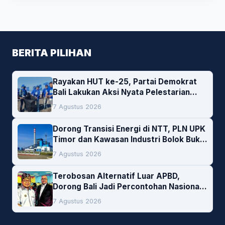
BERITA PILIHAN
Rayakan HUT ke-25, Partai Demokrat
Bali Lakukan Aksi Nyata Pelestarian
Lingkungan
7 Agustus 2026
Dorong Transisi Energi di NTT, PLN UPK
Timor dan Kawasan Industri Bolok Buka
Peluang Investasi Woodchip untuk
7 Agustus 2026
Cofiring PLTU Bolok
Terobosan Alternatif Luar APBD,
Dorong Bali Jadi Percontohan Nasional
Pembiayaan Daerah
7 Agustus 2026