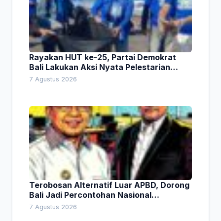
Rayakan HUT ke-25, Partai Demokrat
Bali Lakukan Aksi Nyata Pelestarian
Lingkungan
7 Agustus 2026
Terobosan Alternatif Luar APBD, Dorong
Bali Jadi Percontohan Nasional
Pembiayaan Daerah
7 Agustus 2026