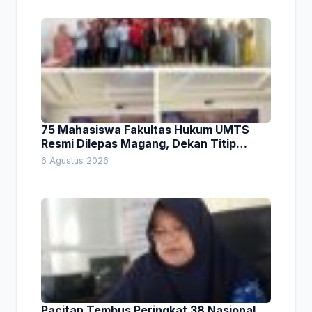
75 Mahasiswa Fakultas Hukum UMTS
Resmi Dilepas Magang, Dekan Titip
Empat Pesan Penting
6 Agustus 2026
Pacitan Tembus Peringkat 38 Nasional