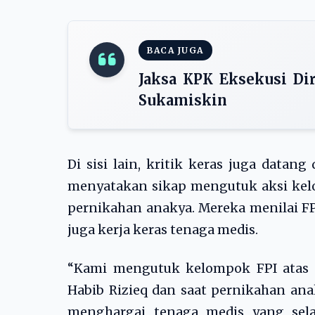
BACA JUGA
Jaksa KPK Eksekusi Dir
Sukamiskin
Di sisi lain, kritik keras juga datan
menyatakan sikap mengutuk aksi kelo
pernikahan anakya. Mereka menilai FP
juga kerja keras tenaga medis.
“Kami mengutuk kelompok FPI atas 
Habib Rizieq dan saat pernikahan ana
menghargai tenaga medis yang sela