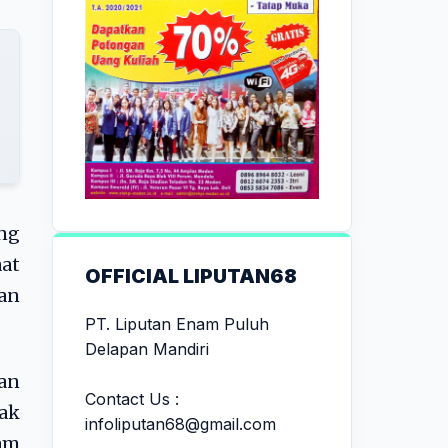
ang
at
OFFICIAL LIPUTAN68
dan
PT. Liputan Enam Puluh
Delapan Mandiri
an
Contact Us :
dak
infoliputan68@gmail.com
am