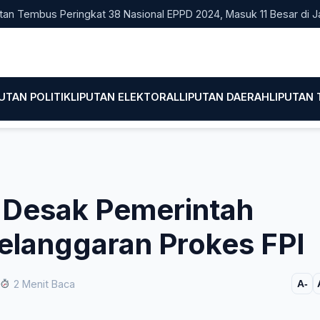
embus Peringkat 38 Nasional EPPD 2024, Masuk 11 Besar di Jatim
PUTAN POLITIK
LIPUTAN ELEKTORAL
LIPUTAN DAERAH
LIPUTAN
Desak Pemerintah
elanggaran Prokes FPI
2 Menit Baca
A-