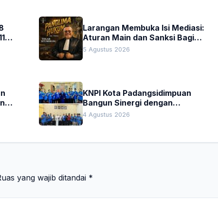
8
Larangan Membuka Isi Mediasi:
11
Aturan Main dan Sanksi Bagi
Penegak Hukum
5 Agustus 2026
an
KNPI Kota Padangsidimpuan
an
Bangun Sinergi dengan
Pengadilan Negeri dan DPRD
4 Agustus 2026
uas yang wajib ditandai
*