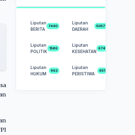
Liputan
Liputan
7440
5057
BERITA
DAERAH
Liputan
Liputan
1586
674
POLITIK
KESEHATAN
Liputan
Liputan
662
651
HUKUM
PERISTIWA
ssa
ran
ran
PI