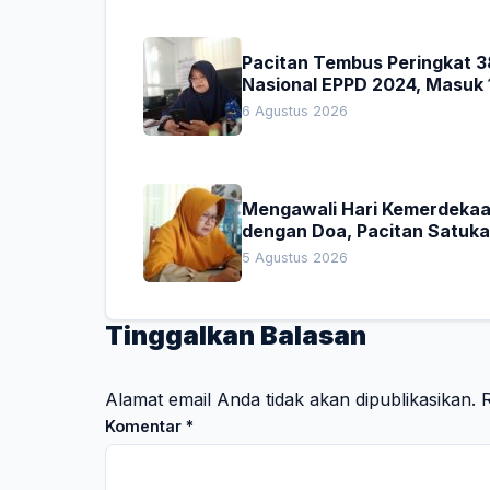
Pacitan Tembus Peringkat 3
Nasional EPPD 2024, Masuk 
Besar di Jatim
6 Agustus 2026
Mengawali Hari Kemerdeka
dengan Doa, Pacitan Satuk
Hati untuk Indonesia
5 Agustus 2026
Tinggalkan Balasan
Alamat email Anda tidak akan dipublikasikan.
R
Komentar
*