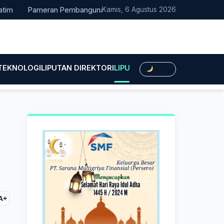
Pameran Pembangunan NTT Didorong Naik Kelas, DPRD Minta Art
Kamis, 6 Agustus 2026
 TEKNOLOGI
LIPUTAN DIREKTORI
LIPUTAN HUKUM
LIPUTAN BIS
Dark
A+