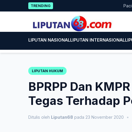
Skip
Pacitan T
TRENDING
to
content
LIPUTAN NASIONAL
LIPUTAN INTERNASIONAL
LI
LIPUTAN HUKUM
BPRPP Dan KMPR 
Tegas Terhadap P
Ditulis oleh
Liputan68
pada 23 November 2020
•