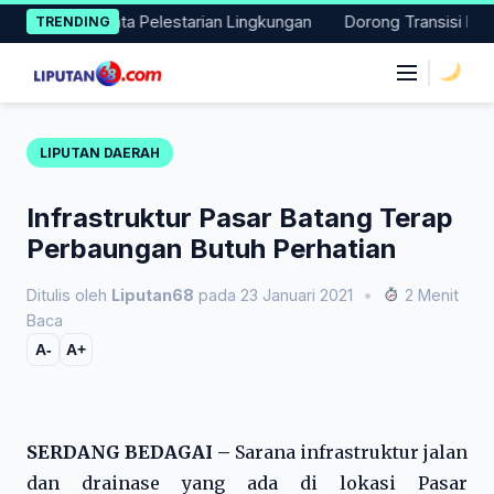
Skip
 Aksi Nyata Pelestarian Lingkungan
Dorong Transisi Energi di
TRENDING
to
content
|
LIPUTAN DAERAH
Infrastruktur Pasar Batang Terap
Perbaungan Butuh Perhatian
Ditulis oleh
Liputan68
pada 23 Januari 2021
•
2 Menit
Baca
A-
A+
SERDANG BEDAGAI –
Sarana infrastruktur jalan
dan drainase yang ada di lokasi Pasar