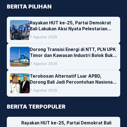
BERITA PILIHAN
Rayakan HUT ke-25, Partai Demokrat
Bali Lakukan Aksi Nyata Pelestarian
Lingkungan
7 Agustus 2026
Dorong Transisi Energi di NTT, PLN UPK
Timor dan Kawasan Industri Bolok Buka
Peluang Investasi Woodchip untuk
7 Agustus 2026
Cofiring PLTU Bolok
Terobosan Alternatif Luar APBD,
Dorong Bali Jadi Percontohan Nasional
Pembiayaan Daerah
7 Agustus 2026
BERITA TERPOPULER
Rayakan HUT ke-25, Partai Demokrat Bali