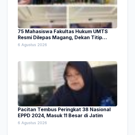
75 Mahasiswa Fakultas Hukum UMTS
Resmi Dilepas Magang, Dekan Titip
Empat Pesan Penting
6 Agustus 2026
Pacitan Tembus Peringkat 38 Nasional
EPPD 2024, Masuk 11 Besar di Jatim
6 Agustus 2026