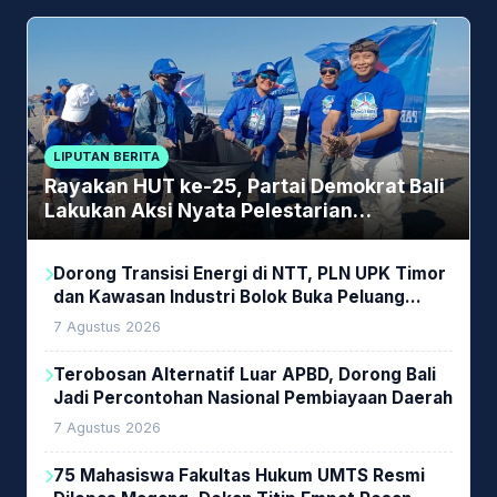
LIPUTAN BERITA
Rayakan HUT ke-25, Partai Demokrat Bali
Lakukan Aksi Nyata Pelestarian
Lingkungan
Dorong Transisi Energi di NTT, PLN UPK Timor
dan Kawasan Industri Bolok Buka Peluang
Investasi Woodchip untuk Cofiring PLTU Bolok
7 Agustus 2026
Terobosan Alternatif Luar APBD, Dorong Bali
Jadi Percontohan Nasional Pembiayaan Daerah
7 Agustus 2026
75 Mahasiswa Fakultas Hukum UMTS Resmi