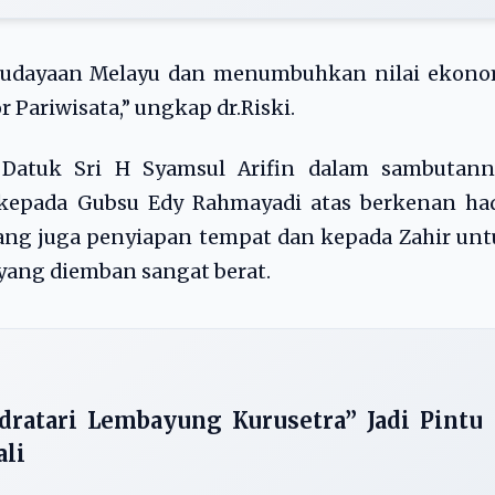
budayaan Melayu dan menumbuhkan nilai ekono
 Pariwisata,” ungkap dr.Riski.
atuk Sri H Syamsul Arifin dalam sambutann
kepada Gubsu Edy Rahmayadi atas berkenan had
ng juga penyiapan tempat dan kepada Zahir unt
 yang diemban sangat berat.
dratari Lembayung Kurusetra” Jadi Pintu
ali