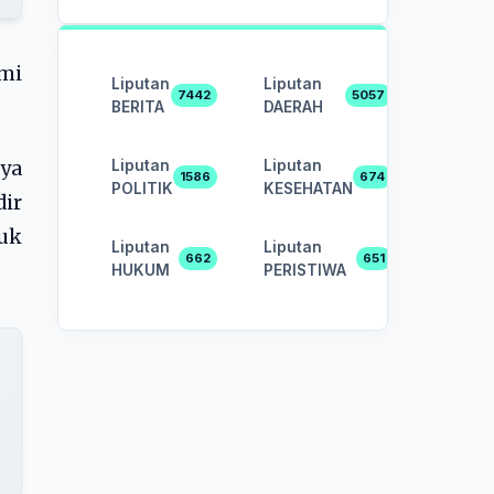
mi
Liputan
Liputan
7442
5057
BERITA
DAERAH
Liputan
Liputan
ya
1586
674
POLITIK
KESEHATAN
ir
uk
Liputan
Liputan
662
651
HUKUM
PERISTIWA