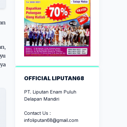
an
n,
yu
ya
OFFICIAL LIPUTAN68
PT. Liputan Enam Puluh
Delapan Mandiri
Contact Us :
infoliputan68@gmail.com