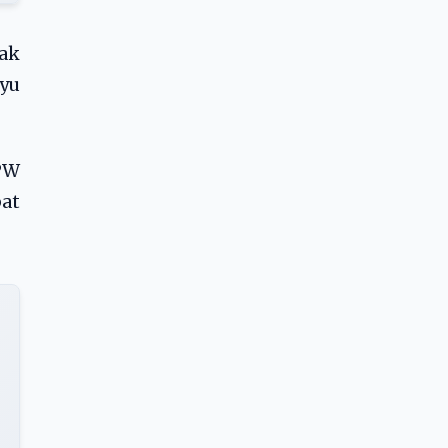
ak
yu
PW
pat