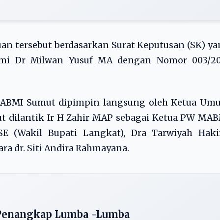
uan tersebut berdasarkan Surat Keputusan (SK) y
mi Dr Milwan Yusuf MA dengan Nomor 003/20
MABMI Sumut dipimpin langsung oleh Ketua Um
rut dilantik Ir H Zahir MAP sebagai Ketua PW MA
SE (Wakil Bupati Langkat), Dra Tarwiyah Haki
ara dr. Siti Andira Rahmayana.
 Penangkap Lumba -Lumba