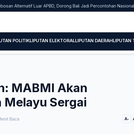
lternatif Luar APBD, Dorong Bali Jadi Percontohan Nasional Pemb
PUTAN POLITIK
LIPUTAN ELEKTORAL
LIPUTAN DAERAH
LIPUTAN
an: MABMI Akan
a Melayu Sergai
enit Baca
A-