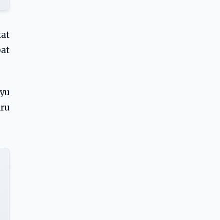
at
pat
ayu
aru