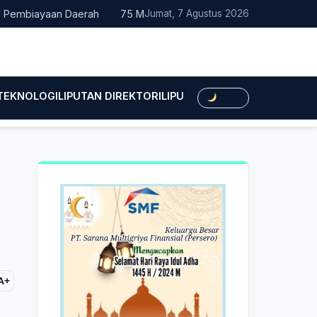
iayaan Daerah
75 Mahasiswa Fakultas Hukum UMTS Resmi Dilep
Jumat, 7 Agustus 2026
 TEKNOLOGI
LIPUTAN DIREKTORI
LIPUTAN HUKUM
LIPUTAN BIS
Dark
A+