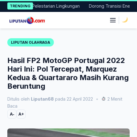
Skip
i Nyata Pelestarian Lingkungan
Dorong Transisi Energi di NTT
TRENDING
to
content
|
LIPUTAN OLAHRAGA
Hasil FP2 MotoGP Portugal 2022
Hari Ini: Pol Tercepat, Marquez
Kedua & Quartararo Masih Kurang
Beruntung
Ditulis oleh
Liputan68
pada 22 April 2022
•
2 Menit
Baca
A-
A+