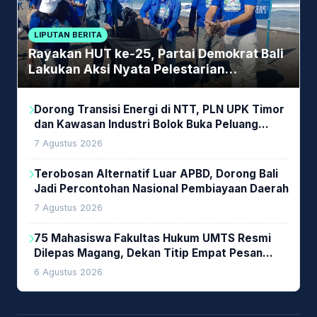
LIPUTAN BERITA
Rayakan HUT ke-25, Partai Demokrat Bali
Lakukan Aksi Nyata Pelestarian
Lingkungan
Dorong Transisi Energi di NTT, PLN UPK Timor
dan Kawasan Industri Bolok Buka Peluang
Investasi Woodchip untuk Cofiring PLTU Bolok
7 Agustus 2026
Terobosan Alternatif Luar APBD, Dorong Bali
Jadi Percontohan Nasional Pembiayaan Daerah
7 Agustus 2026
75 Mahasiswa Fakultas Hukum UMTS Resmi
Dilepas Magang, Dekan Titip Empat Pesan
Penting
6 Agustus 2026