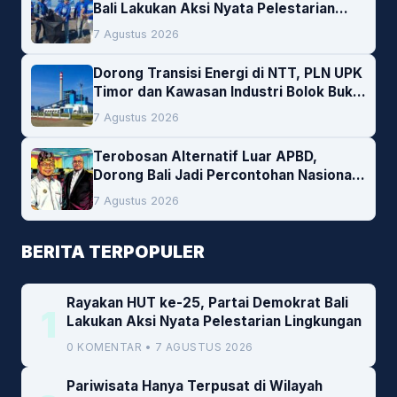
Bali Lakukan Aksi Nyata Pelestarian
Lingkungan
7 Agustus 2026
Dorong Transisi Energi di NTT, PLN UPK
Timor dan Kawasan Industri Bolok Buka
Peluang Investasi Woodchip untuk
7 Agustus 2026
Cofiring PLTU Bolok
Terobosan Alternatif Luar APBD,
Dorong Bali Jadi Percontohan Nasional
Pembiayaan Daerah
7 Agustus 2026
BERITA TERPOPULER
Rayakan HUT ke-25, Partai Demokrat Bali
1
Lakukan Aksi Nyata Pelestarian Lingkungan
0 KOMENTAR • 7 AGUSTUS 2026
Pariwisata Hanya Terpusat di Wilayah