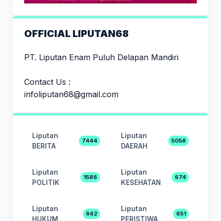
OFFICIAL LIPUTAN68
PT. Liputan Enam Puluh Delapan Mandiri
Contact Us :
infoliputan68@gmail.com
Liputan
Liputan
7444
5058
BERITA
DAERAH
Liputan
Liputan
1586
674
POLITIK
KESEHATAN
Liputan
Liputan
662
651
HUKUM
PERISTIWA