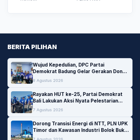
BERITA PILIHAN
Wujud Kepedulian, DPC Partai
Demokrat Badung Gelar Gerakan Donor
Darah
8 Agustus 2026
Rayakan HUT ke-25, Partai Demokrat
Bali Lakukan Aksi Nyata Pelestarian
Lingkungan
7 Agustus 2026
Dorong Transisi Energi di NTT, PLN UPK
Timor dan Kawasan Industri Bolok Buka
Peluang Investasi Woodchip untuk
7 Agustus 2026