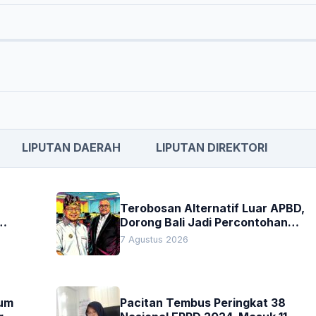
LIPUTAN DAERAH
LIPUTAN DIREKTORI
Terobosan Alternatif Luar APBD,
Dorong Bali Jadi Percontohan
an
Nasional Pembiayaan Daerah
7 Agustus 2026
kum
Pacitan Tembus Peringkat 38