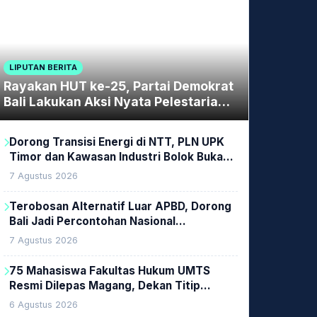
LIPUTAN BERITA
Rayakan HUT ke-25, Partai Demokrat
Bali Lakukan Aksi Nyata Pelestarian
Lingkungan
Dorong Transisi Energi di NTT, PLN UPK
Timor dan Kawasan Industri Bolok Buka
Peluang Investasi Woodchip untuk
7 Agustus 2026
Cofiring PLTU Bolok
Terobosan Alternatif Luar APBD, Dorong
Bali Jadi Percontohan Nasional
Pembiayaan Daerah
7 Agustus 2026
75 Mahasiswa Fakultas Hukum UMTS
Resmi Dilepas Magang, Dekan Titip
Empat Pesan Penting
6 Agustus 2026