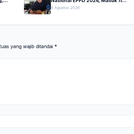
g,
Nasional EPPD 2024, Masuk 11
Besar di Jatim
6 Agustus 2026
uas yang wajib ditandai
*