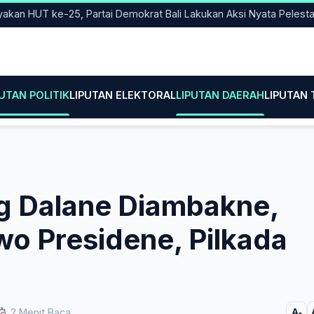
HUT ke-25, Partai Demokrat Bali Lakukan Aksi Nyata Pelestarian 
PUTAN POLITIK
LIPUTAN ELEKTORAL
LIPUTAN DAERAH
LIPUTAN
g Dalane Diambakne,
wo Presidene, Pilkada
2 Menit Baca
A-