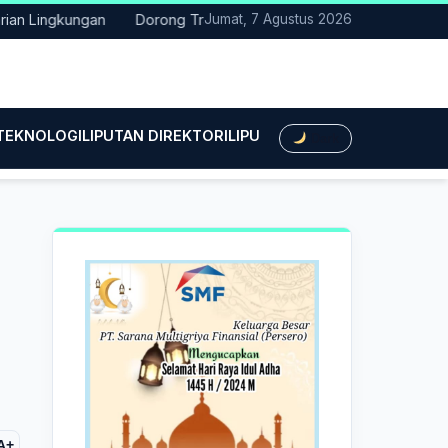
Lingkungan
Dorong Transisi Energi di NTT, PLN UPK Timor dan 
Jumat, 7 Agustus 2026
 TEKNOLOGI
LIPUTAN DIREKTORI
LIPUTAN HUKUM
LIPUTAN BIS
Dark
A+