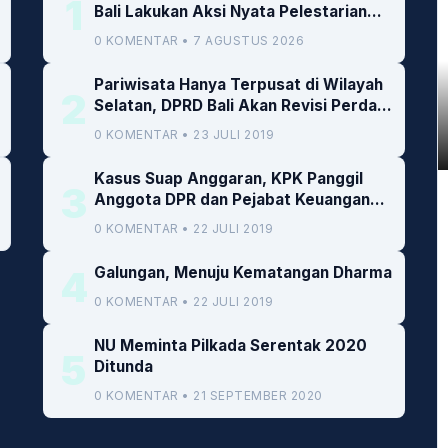
1
Bali Lakukan Aksi Nyata Pelestarian
Lingkungan
0 KOMENTAR • 7 AGUSTUS 2026
Pariwisata Hanya Terpusat di Wilayah
2
Selatan, DPRD Bali Akan Revisi Perda
RTRW
0 KOMENTAR • 23 JULI 2019
Kasus Suap Anggaran, KPK Panggil
3
Anggota DPR dan Pejabat Keuangan
Kemenkeu
0 KOMENTAR • 22 JULI 2019
4
Galungan, Menuju Kematangan Dharma
0 KOMENTAR • 22 JULI 2019
NU Meminta Pilkada Serentak 2020
5
Ditunda
0 KOMENTAR • 21 SEPTEMBER 2020