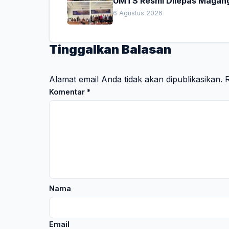
UMTS Resmi Dilepas Magan
Dekan Titip Empat Pesan
6 Agustus 2026
Penting
Tinggalkan Balasan
Alamat email Anda tidak akan dipublikasikan.
R
Komentar
*
Nama
Email