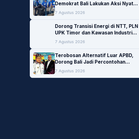
Demokrat Bali Lakukan Aksi Nyata
Pelestarian Lingkungan
7 Agustus 2026
Dorong Transisi Energi di NTT, PLN
UPK Timor dan Kawasan Industri
Bolok Buka Peluang Investasi
7 Agustus 2026
Woodchip untuk Cofiring PLTU
Bolok
Terobosan Alternatif Luar APBD,
Dorong Bali Jadi Percontohan
Nasional Pembiayaan Daerah
7 Agustus 2026