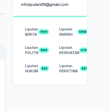
infoliputan68@gmail.com
Liputan
Liputan
7443
5058
BERITA
DAERAH
Liputan
Liputan
1586
674
POLITIK
KESEHATAN
Liputan
Liputan
662
651
HUKUM
PERISTIWA