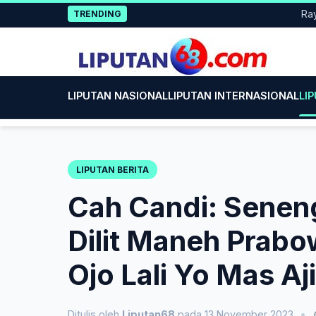
Skip
Rayakan 
TRENDING
to
content
LIPUTAN NASIONAL
LIPUTAN INTERNASIONAL
LI
LIPUTAN BERITA
Cah Candi: Senen
Dilit Maneh Prabo
Ojo Lali Yo Mas Aji
Ditulis oleh
Liputan68
pada 13 November 2023
•