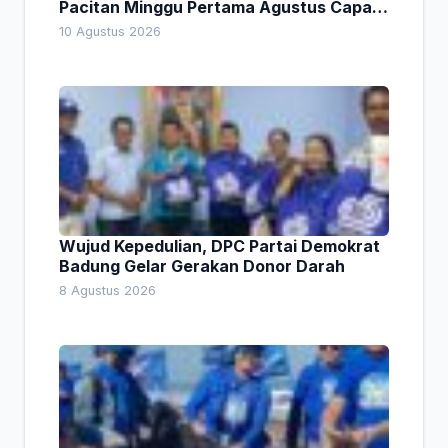
Pacitan Minggu Pertama Agustus Capai
1,66 Persen. Ini Penjelasan Kabag Ayub
10 Agustus 2026
Wujud Kepedulian, DPC Partai Demokrat
Badung Gelar Gerakan Donor Darah
8 Agustus 2026