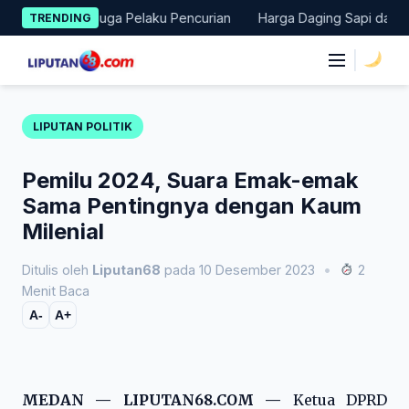
Skip
kan Terduga Pelaku Pencurian
Harga Daging Sapi dan Cabai Na
TRENDING
to
content
|
LIPUTAN POLITIK
Pemilu 2024, Suara Emak-emak
Sama Pentingnya dengan Kaum
Milenial
Ditulis oleh
Liputan68
pada 10 Desember 2023
•
2
Menit Baca
A-
A+
MEDAN — LIPUTAN68.COM —
Ketua DPRD