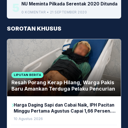
5
NU Meminta Pilkada Serentak 2020 Ditunda
0 KOMENTAR • 21 SEPTEMBER 2020
SOROTAN KHUSUS
LIPUTAN BERITA
Resah Porang Kerap Hilang, Warga Pakis
Baru Amankan Terduga Pelaku Pencurian
Harga Daging Sapi dan Cabai Naik, IPH Pacitan
Minggu Pertama Agustus Capai 1,66 Persen.
Ini Penjelasan Kabag Ayub
10 Agustus 2026