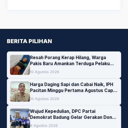
BERITA PILIHAN
Resah Porang Kerap Hilang, Warga
Pakis Baru Amankan Terduga Pelaku
Pencurian
10 Agustus 2026
Harga Daging Sapi dan Cabai Naik, IPH
Pacitan Minggu Pertama Agustus Capai
1,66 Persen. Ini Penjelasan Kabag Ayub
10 Agustus 2026
Wujud Kepedulian, DPC Partai
Demokrat Badung Gelar Gerakan Donor
Darah
8 Agustus 2026