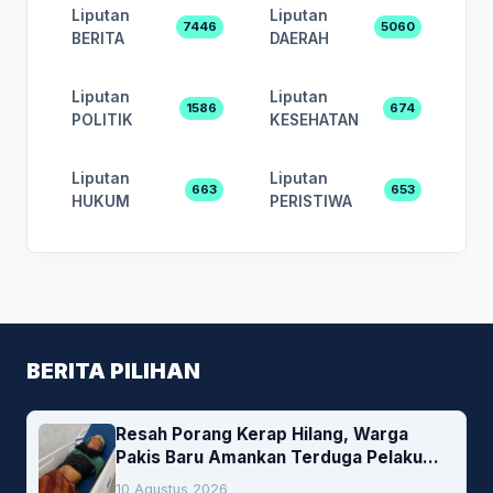
Liputan
Liputan
7446
5060
BERITA
DAERAH
Liputan
Liputan
1586
674
POLITIK
KESEHATAN
Liputan
Liputan
663
653
HUKUM
PERISTIWA
BERITA PILIHAN
Resah Porang Kerap Hilang, Warga
Pakis Baru Amankan Terduga Pelaku
Pencurian
10 Agustus 2026