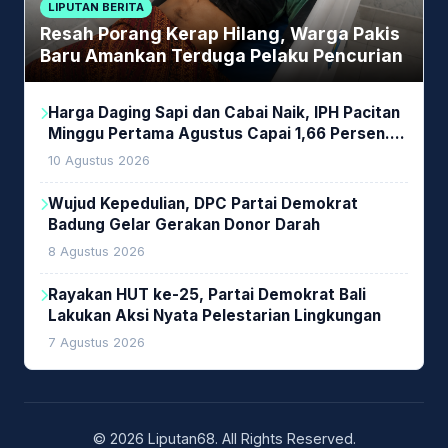
LIPUTAN BERITA
Resah Porang Kerap Hilang, Warga Pakis
Baru Amankan Terduga Pelaku Pencurian
Harga Daging Sapi dan Cabai Naik, IPH Pacitan
Minggu Pertama Agustus Capai 1,66 Persen.
Ini Penjelasan Kabag Ayub
10 Agustus 2026
Wujud Kepedulian, DPC Partai Demokrat
Badung Gelar Gerakan Donor Darah
8 Agustus 2026
Rayakan HUT ke-25, Partai Demokrat Bali
Lakukan Aksi Nyata Pelestarian Lingkungan
7 Agustus 2026
© 2026 Liputan68. All Rights Reserved.