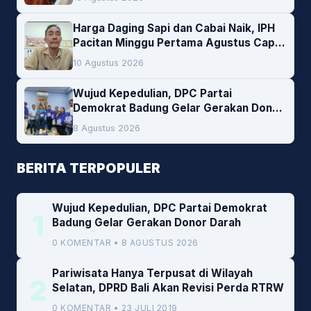
Harga Daging Sapi dan Cabai Naik, IPH
Pacitan Minggu Pertama Agustus Capai
1,66 Persen. Ini Penjelasan Kabag Ayub
10 Agustus 2026
Wujud Kepedulian, DPC Partai
Demokrat Badung Gelar Gerakan Donor
Darah
8 Agustus 2026
BERITA TERPOPULER
Wujud Kepedulian, DPC Partai Demokrat
1
Badung Gelar Gerakan Donor Darah
0 KOMENTAR • 8 AGUSTUS 2026
Pariwisata Hanya Terpusat di Wilayah
2
Selatan, DPRD Bali Akan Revisi Perda RTRW
0 KOMENTAR • 23 JULI 2019