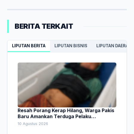
BERITA TERKAIT
LIPUTAN BERITA
LIPUTAN BISNIS
LIPUTAN DAERAH
Resah Porang Kerap Hilang, Warga Pakis
Baru Amankan Terduga Pelaku
Pencurian
10 Agustus 2026