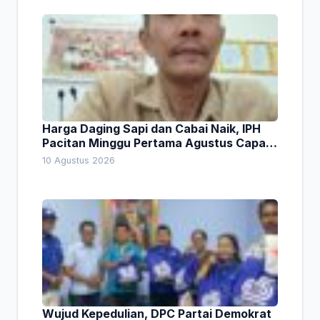
Harga Daging Sapi dan Cabai Naik, IPH
Pacitan Minggu Pertama Agustus Capai
1,66 Persen. Ini Penjelasan Kabag Ayub
10 Agustus 2026
Wujud Kepedulian, DPC Partai Demokrat