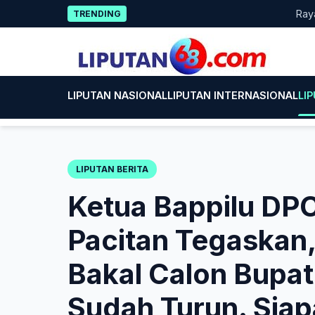
Skip
Rayakan HU
TRENDING
to
content
LIPUTAN NASIONAL
LIPUTAN INTERNASIONAL
LI
LIPUTAN BERITA
Ketua Bappilu DPC
Pacitan Tegaskan
Bakal Calon Bupat
Sudah Turun. Sia