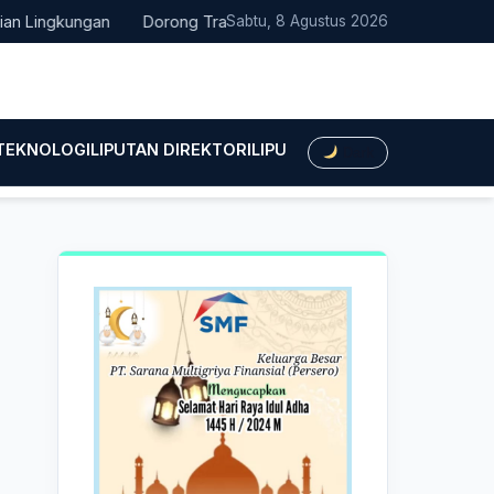
ngkungan
Dorong Transisi Energi di NTT, PLN UPK Timor dan Ka
Sabtu, 8 Agustus 2026
 TEKNOLOGI
LIPUTAN DIREKTORI
LIPUTAN HUKUM
LIPUTAN BIS
Dark