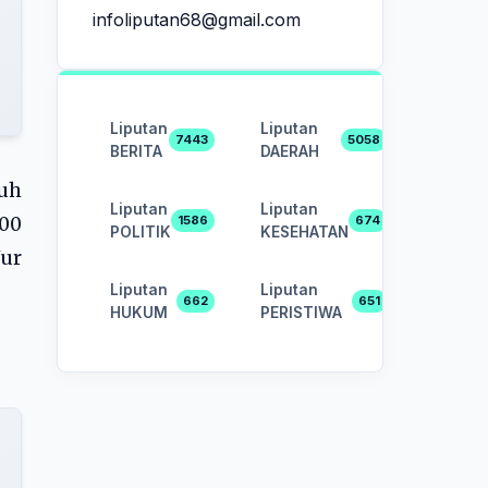
infoliputan68@gmail.com
Liputan
Liputan
7443
5058
BERITA
DAERAH
tuh
Liputan
Liputan
100
1586
674
POLITIK
KESEHATAN
ur
Liputan
Liputan
662
651
HUKUM
PERISTIWA