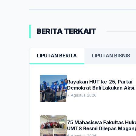
BERITA TERKAIT
LIPUTAN BERITA
LIPUTAN BISNIS
Rayakan HUT ke-25, Partai
Demokrat Bali Lakukan Aksi
Nyata Pelestarian Lingkung
7 Agustus 2026
75 Mahasiswa Fakultas Hu
UMTS Resmi Dilepas Magan
Dekan Titip Empat Pesan
6 Agustus 2026