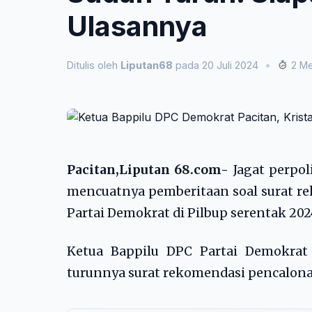
Ulasannya
Ditulis oleh
Liputan68
pada 20 Juli 2024
•
2 Me
Pacitan,Liputan 68.com-
Jagat perpol
mencuatnya pemberitaan soal surat re
Partai Demokrat di Pilbup serentak 202
Ketua Bappilu DPC Partai Demokrat
turunnya surat rekomendasi pencalona