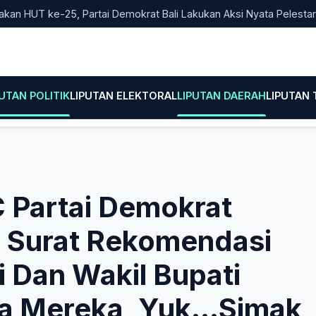
T ke-25, Partai Demokrat Bali Lakukan Aksi Nyata Pelestarian Li
PUTAN POLITIK
LIPUTAN ELEKTORAL
LIPUTAN DAERAH
LIPUTAN
 Partai Demokrat
, Surat Rekomendasi
i Dan Wakil Bupati
pa Mereka, Yuk…Simak