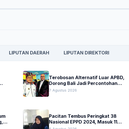
LIPUTAN DAERAH
LIPUTAN DIREKTORI
Terobosan Alternatif Luar APBD,
Dorong Bali Jadi Percontohan
an
Nasional Pembiayaan Daerah
7 Agustus 2026
kum
Pacitan Tembus Peringkat 38
g,
Nasional EPPD 2024, Masuk 11
Besar di Jatim
6 Agustus 2026