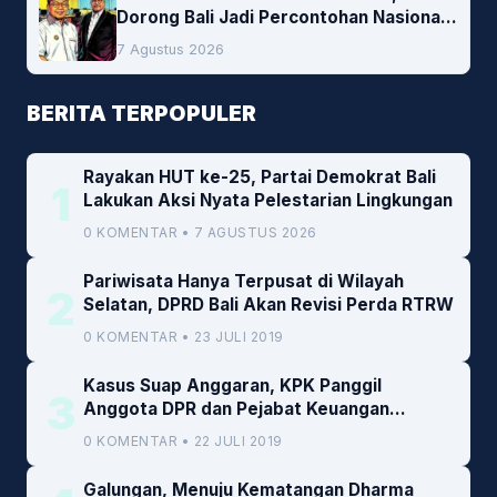
Dorong Bali Jadi Percontohan Nasional
Pembiayaan Daerah
7 Agustus 2026
BERITA TERPOPULER
Rayakan HUT ke-25, Partai Demokrat Bali
1
Lakukan Aksi Nyata Pelestarian Lingkungan
0 KOMENTAR • 7 AGUSTUS 2026
Pariwisata Hanya Terpusat di Wilayah
2
Selatan, DPRD Bali Akan Revisi Perda RTRW
0 KOMENTAR • 23 JULI 2019
Kasus Suap Anggaran, KPK Panggil
3
Anggota DPR dan Pejabat Keuangan
Kemenkeu
0 KOMENTAR • 22 JULI 2019
Galungan, Menuju Kematangan Dharma