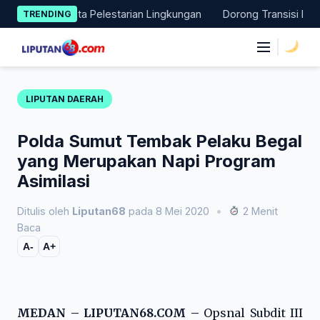
Skip
 Aksi Nyata Pelestarian Lingkungan
Dorong Transisi Energi di
TRENDING
to
content
|
LIPUTAN DAERAH
Polda Sumut Tembak Pelaku Begal
yang Merupakan Napi Program
Asimilasi
Ditulis oleh
Liputan68
pada 8 Mei 2020
•
2 Menit
Baca
A-
A+
MEDAN – LIPUTAN68.COM –
Opsnal Subdit III