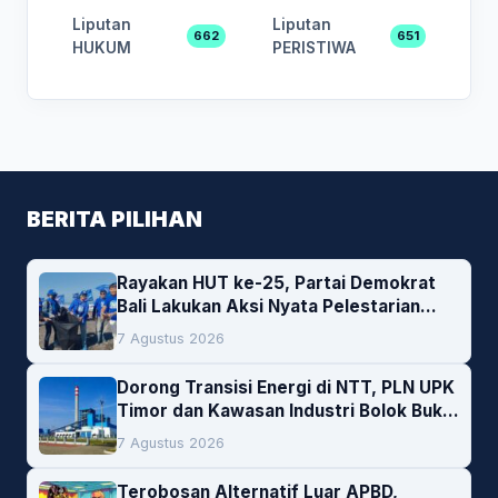
Liputan
Liputan
662
651
HUKUM
PERISTIWA
BERITA PILIHAN
Rayakan HUT ke-25, Partai Demokrat
Bali Lakukan Aksi Nyata Pelestarian
Lingkungan
7 Agustus 2026
Dorong Transisi Energi di NTT, PLN UPK
Timor dan Kawasan Industri Bolok Buka
Peluang Investasi Woodchip untuk
7 Agustus 2026
Cofiring PLTU Bolok
Terobosan Alternatif Luar APBD,