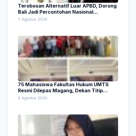
Terobosan Alternatif Luar APBD, Dorong
Bali Jadi Percontohan Nasional
Pembiayaan Daerah
7 Agustus 2026
75 Mahasiswa Fakultas Hukum UMTS
Resmi Dilepas Magang, Dekan Titip
Empat Pesan Penting
6 Agustus 2026