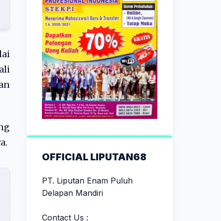
lai
ali
an
ing
a.
OFFICIAL LIPUTAN68
PT. Liputan Enam Puluh
Delapan Mandiri
Contact Us :