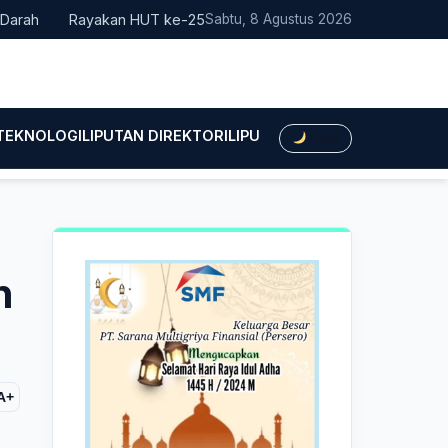
Rayakan HUT ke-25, Partai Demokrat Bali Lakukan Aksi Nyata P
Sabtu, 8 Agustus 2026
 TEKNOLOGI
LIPUTAN DIREKTORI
LIPUTAN HUKUM
LIPUTAN BIS
Dark
n
A+