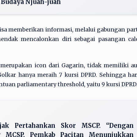
 Budaya Njuah-juah
bisa memberikan informasi, melalui gabungan par
hendak mencalonkan diri sebagai pasangan cal
g merupakan icon dari Gagarin, tidak memiliki a
, Golkar hanya meraih 7 kursi DPRD. Sehingga ha
tuan parliamentary threshold, yaitu 9 kursi DPRD
jak Pertahankan Skor MSCP. “Dengan
r MCSP, Pemkab Pacitan Menunjukkan