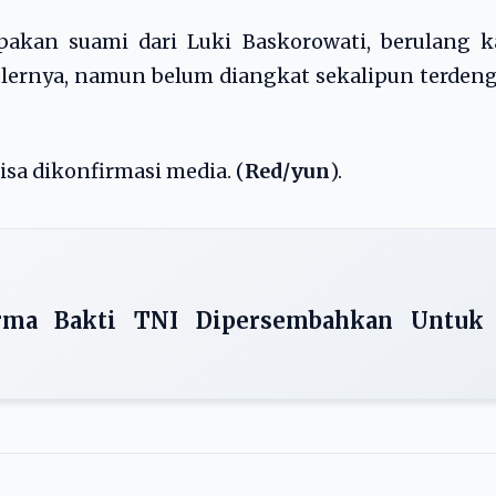
akan suami dari Luki Baskorowati, berulang ka
lulernya, namun belum diangkat sekalipun terden
sa dikonfirmasi media. (
Red/yun
).
rma Bakti TNI Dipersembahkan Untuk