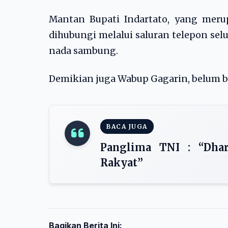
Mantan Bupati Indartato, yang merup
dihubungi melalui saluran telepon se
nada sambung.
Demikian juga Wabup Gagarin, belum bi
BACA JUGA
Panglima TNI : “Dha
Rakyat”
Bagikan Berita Ini: