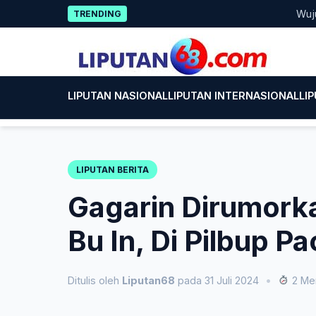
Skip
Wujud Kepe
TRENDING
to
content
LIPUTAN NASIONAL
LIPUTAN INTERNASIONAL
LI
LIPUTAN BERITA
Gagarin Dirumork
Bu In, Di Pilbup P
Ditulis oleh
Liputan68
pada 31 Juli 2024
•
2 Men