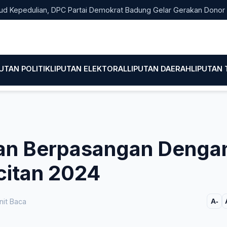
dulian, DPC Partai Demokrat Badung Gelar Gerakan Donor Darah
PUTAN POLITIK
LIPUTAN ELEKTORAL
LIPUTAN DAERAH
LIPUTAN
an Berpasangan Denga
acitan 2024
it Baca
A-