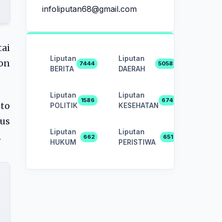
infoliputan68@gmail.com
tai
Liputan
Liputan
on
7444
5058
BERITA
DAERAH
Liputan
Liputan
1586
674
uto
POLITIK
KESEHATAN
rus
Liputan
Liputan
.
662
651
HUKUM
PERISTIWA