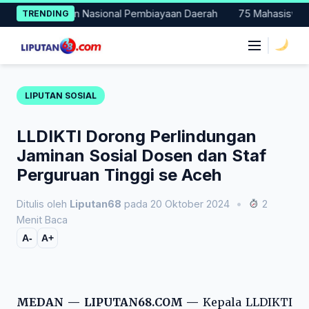
Skip
Percontohan Nasional Pembiayaan Daerah
75 Mahasiswa Fakult
TRENDING
to
content
|
LIPUTAN SOSIAL
LLDIKTI Dorong Perlindungan
Jaminan Sosial Dosen dan Staf
Perguruan Tinggi se Aceh
Ditulis oleh
Liputan68
pada 20 Oktober 2024
•
2
Menit Baca
A-
A+
MEDAN — LIPUTAN68.COM —
Kepala LLDIKTI