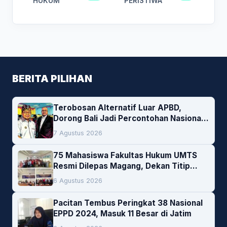
HUKUM
PERISTIWA
BERITA PILIHAN
Terobosan Alternatif Luar APBD,
Dorong Bali Jadi Percontohan Nasional
Pembiayaan Daerah
7 Agustus 2026
75 Mahasiswa Fakultas Hukum UMTS
Resmi Dilepas Magang, Dekan Titip
Empat Pesan Penting
6 Agustus 2026
Pacitan Tembus Peringkat 38 Nasional
EPPD 2024, Masuk 11 Besar di Jatim