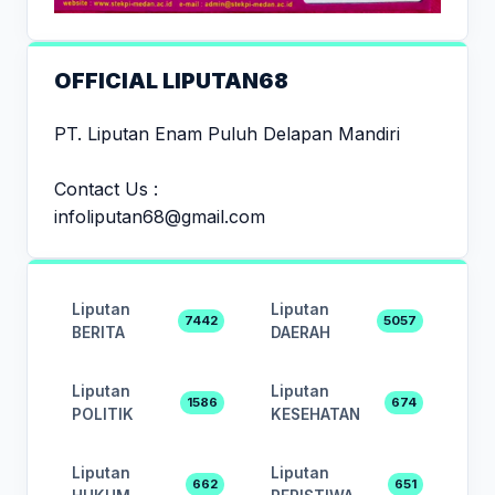
OFFICIAL LIPUTAN68
PT. Liputan Enam Puluh Delapan Mandiri
Contact Us :
infoliputan68@gmail.com
Liputan
Liputan
7442
5057
BERITA
DAERAH
Liputan
Liputan
1586
674
POLITIK
KESEHATAN
Liputan
Liputan
662
651