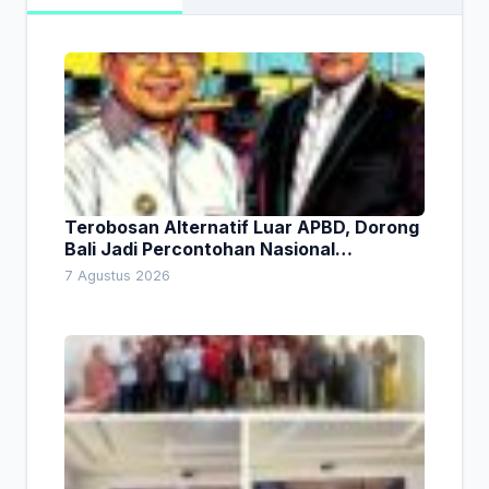
Terobosan Alternatif Luar APBD, Dorong
Bali Jadi Percontohan Nasional
Pembiayaan Daerah
7 Agustus 2026