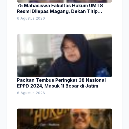
75 Mahasiswa Fakultas Hukum UMTS
Resmi Dilepas Magang, Dekan Titip
Empat Pesan Penting
6 Agustus 2026
Pacitan Tembus Peringkat 38 Nasional
EPPD 2024, Masuk 11 Besar di Jatim
6 Agustus 2026