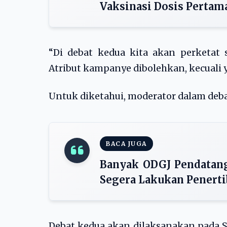
Vaksinasi Dosis Pertam
“Di debat kedua kita akan perketat
Atribut kampanye dibolehkan, kecuali y
Untuk diketahui, moderator dalam deba
BACA JUGA
Banyak ODGJ Pendatang
Segera Lakukan Penert
Debat kedua akan dilaksanakan pada S