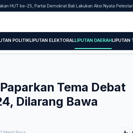
e-25, Partai Demokrat Bali Lakukan Aksi Nyata Pelestarian Lingk
PUTAN POLITIK
LIPUTAN ELEKTORAL
LIPUTAN DAERAH
LIPUTAN
 Paparkan Tema Debat
4, Dilarang Bawa
2 Menit Baca
A-