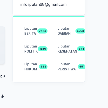
infoliputan68@gmail.com
Liputan
Liputan
7443
5058
BERITA
DAERAH
Liputan
Liputan
1586
674
POLITIK
KESEHATAN
Liputan
Liputan
662
651
HUKUM
PERISTIWA
uga
uk