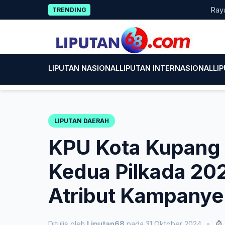
Skip
Rayakan HUT k
TRENDING
to
content
LIPUTAN NASIONAL
LIPUTAN INTERNASIONAL
LI
LIPUTAN DAERAH
KPU Kota Kupang
Kedua Pilkada 202
Atribut Kampanye
Ditulis oleh
Liputan68
pada 31 Oktober 2024
•