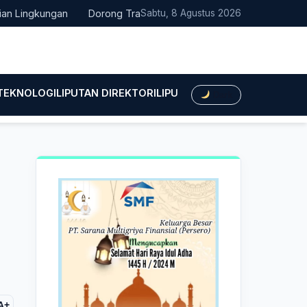
ungan
Dorong Transisi Energi di NTT, PLN UPK Timor dan Kawas
Sabtu, 8 Agustus 2026
 TEKNOLOGI
LIPUTAN DIREKTORI
LIPUTAN HUKUM
LIPUTAN BIS
Dark
A+