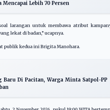
a Mencapai Lebih 70 Persen
 soal larangan untuk membawa atribut kampany
ang lekat di badan,” ucapnya.
t publik kedua ini Brigita Manohara.
 Baru Di Pacitan, Warga Minta Satpol-PP
iban
abtu, 2 November 2024, pukul 19:00 WITA bertem