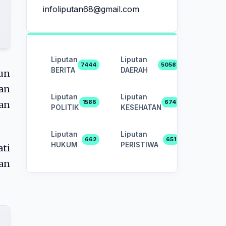
infoliputan68@gmail.com
Liputan
Liputan
7444
5058
BERITA
DAERAH
un
gan
Liputan
Liputan
1586
674
an
POLITIK
KESEHATAN
Liputan
Liputan
662
651
HUKUM
PERISTIWA
ati
kan