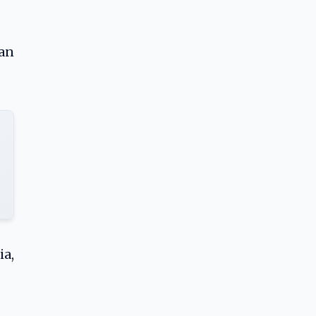
an
ia,