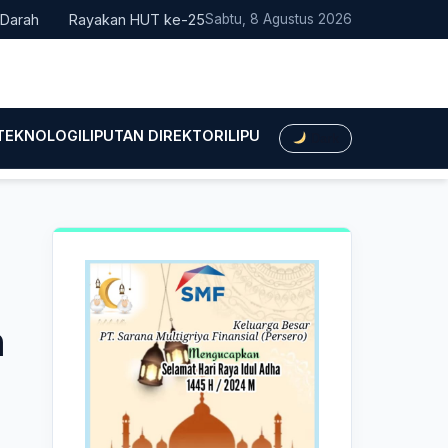
Rayakan HUT ke-25, Partai Demokrat Bali Lakukan Aksi Nyata 
Sabtu, 8 Agustus 2026
 TEKNOLOGI
LIPUTAN DIREKTORI
LIPUTAN HUKUM
LIPUTAN BIS
Dark
h