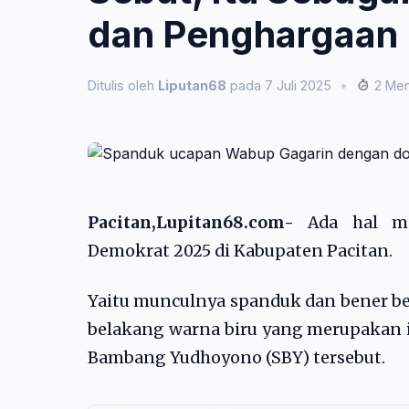
dan Penghargaan
Ditulis oleh
Liputan68
pada 7 Juli 2025
•
2 Men
Pacitan,Lupitan68.com-
Ada hal men
Demokrat 2025 di Kabupaten Pacitan.
Yaitu munculnya spanduk dan bener be
belakang warna biru yang merupakan ic
Bambang Yudhoyono (SBY) tersebut.