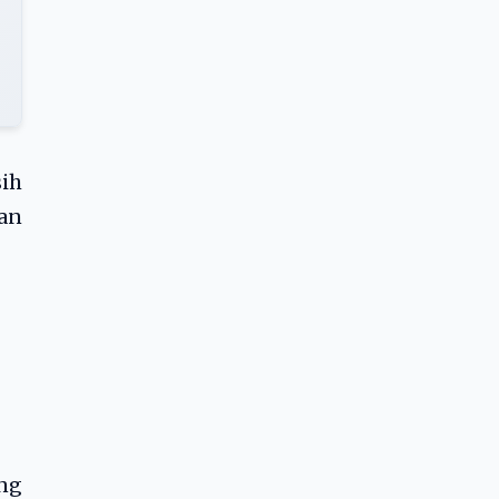
sih
an
ng