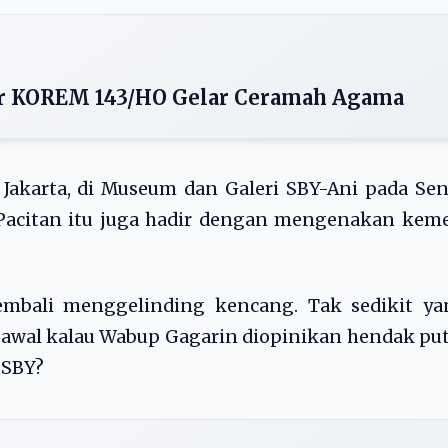
r KOREM 143/HO Gelar Ceramah Agama
Jakarta, di Museum dan Galeri SBY-Ani pada Se
 Pacitan itu juga hadir dengan mengenakan kem
kembali menggelinding kencang. Tak sedikit ya
l awal kalau Wabup Gagarin diopinikan hendak pu
 SBY?