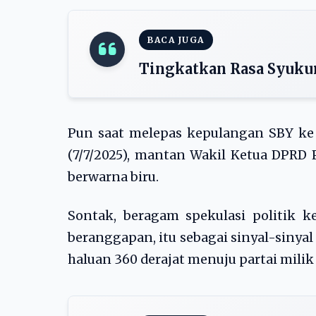
BACA JUGA
Tingkatkan Rasa Syuku
Pun saat melepas kepulangan SBY ke 
(7/7/2025), mantan Wakil Ketua DPRD
berwarna biru.
Sontak, beragam spekulasi politik 
beranggapan, itu sebagai sinyal-sinya
haluan 360 derajat menuju partai milik