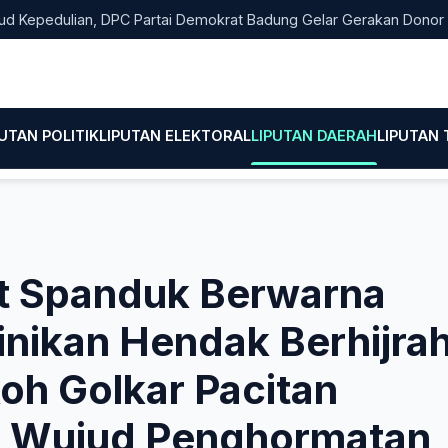
edulian, DPC Partai Demokrat Badung Gelar Gerakan Donor Darah
PUTAN POLITIK
LIPUTAN ELEKTORAL
LIPUTAN DAERAH
LIPUTAN
t Spanduk Berwarna
pinikan Hendak Berhijra
oh Golkar Pacitan
ai Wujud Penghormatan