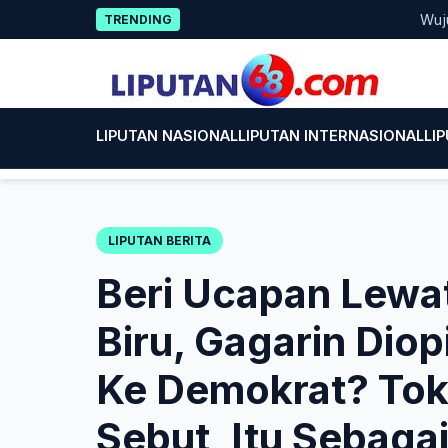
Skip
Wujud Kep
TRENDING
to
content
LIPUTAN NASIONAL
LIPUTAN INTERNASIONAL
LI
LIPUTAN BERITA
Beri Ucapan Lewa
Biru, Gagarin Dio
Ke Demokrat? Tok
Sebut, Itu Sebag