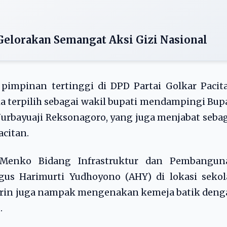
elorakan Semangat Aksi Gizi Nasional
pimpinan tertinggi di DPD Partai Golkar Pacit
 ia terpilih sebagai wakil bupati mendampingi Bup
rbayuaji Reksonagoro, yang juga menjabat seba
citan.
 Menko Bidang Infrastruktur dan Pembangun
gus Harimurti Yudhoyono (AHY) di lokasi sekol
Gagarin juga nampak mengenakan kemeja batik den
.