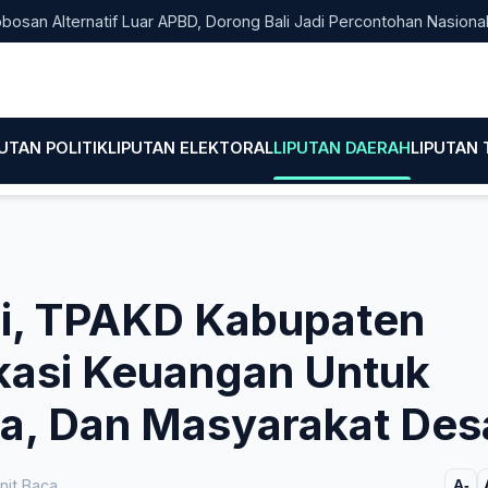
Alternatif Luar APBD, Dorong Bali Jadi Percontohan Nasional Pemb
PUTAN POLITIK
LIPUTAN ELEKTORAL
LIPUTAN DAERAH
LIPUTAN
ji, TPAKD Kabupaten
ukasi Keuangan Untuk
, Dan Masyarakat Des
nit Baca
A-