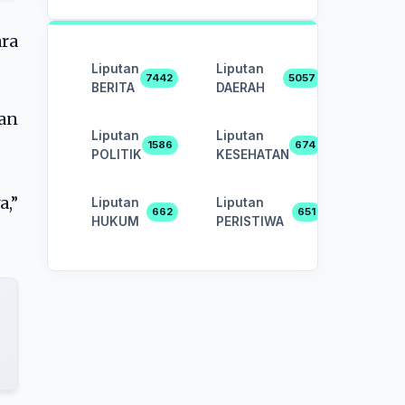
ara
Liputan
Liputan
7442
5057
BERITA
DAERAH
an
Liputan
Liputan
1586
674
POLITIK
KESEHATAN
a,”
Liputan
Liputan
662
651
HUKUM
PERISTIWA