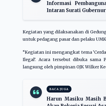
Informasi Pembanguna
Intaran Surati Gubernur
Kegiatan yang dilaksanakan di Gedun
untuk pedagang pasar dan pelaku UM
“Kegiatan ini mengangkat tema ‘Cerda
Ilegal’. Acara tersebut dibuka sama
langsung oleh pimpinan OJK Wilker Kedir
BACA JUGA
Harun Masiku Masih B
Akan Bekerja Sesuai As