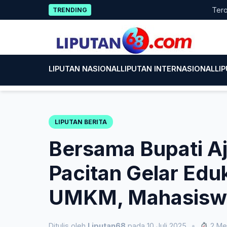
Skip
Terobosan 
TRENDING
to
content
LIPUTAN NASIONAL
LIPUTAN INTERNASIONAL
LI
LIPUTAN BERITA
Bersama Bupati A
Pacitan Gelar Ed
UMKM, Mahasiswa
Ditulis oleh
Liputan68
pada 10 Juli 2025
•
2 Me