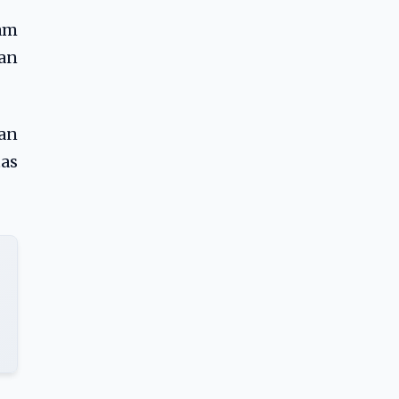
am
an
an
as