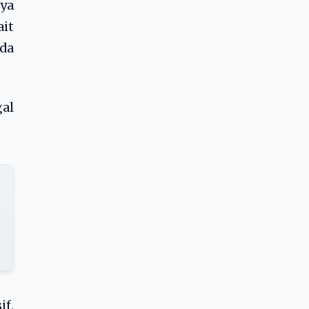
nya
it
ada
gal
f,