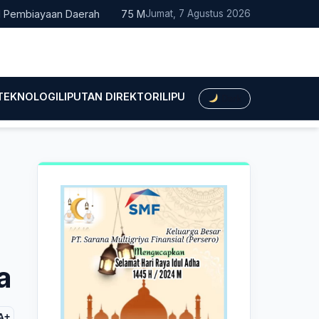
iayaan Daerah
75 Mahasiswa Fakultas Hukum UMTS Resmi Dile
Jumat, 7 Agustus 2026
 TEKNOLOGI
LIPUTAN DIREKTORI
LIPUTAN HUKUM
LIPUTAN BIS
Dark
a
A+