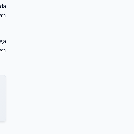
ada
an
uga
den