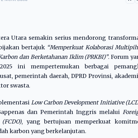
ra Utara semakin serius mendorong transforma
bijakan bertajuk
“Memperkuat Kolaborasi Multipi
arbon dan Berketahanan Iklim (PRKBI)”
. Forum y
 2025 ini mempertemukan berbagai pemang
usat, pemerintah daerah, DPRD Provinsi, akademi
tor swasta.
mplementasi
Low Carbon Development Initiative (LCD
Bappenas dan Pemerintah Inggris melalui
Forei
 (FCDO)
, yang bertujuan memperkuat komitm
h karbon yang berkelanjutan.