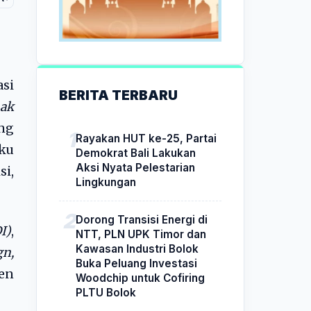
si
BERITA TERBARU
hak
ang
Rayakan HUT ke-25, Partai
ku
Demokrat Bali Lakukan
Aksi Nyata Pelestarian
si,
Lingkungan
Dorong Transisi Energi di
I)
,
NTT, PLN UPK Timor dan
Kawasan Industri Bolok
gn,
Buka Peluang Investasi
en
Woodchip untuk Cofiring
PLTU Bolok