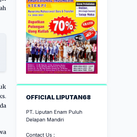
ah
tuk
ks.
OFFICIAL LIPUTAN68
da
PT. Liputan Enam Puluh
Delapan Mandiri
wa
Contact Us :