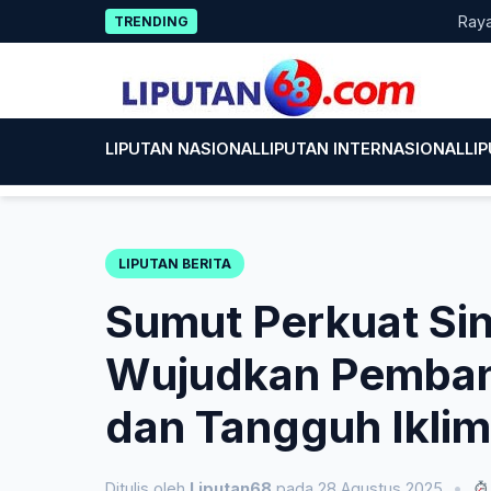
Skip
Rayakan HU
TRENDING
to
content
LIPUTAN NASIONAL
LIPUTAN INTERNASIONAL
LI
LIPUTAN BERITA
Sumut Perkuat Sin
Wujudkan Pemban
dan Tangguh Iklim
Ditulis oleh
Liputan68
pada 28 Agustus 2025
•