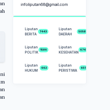
an
infoliputan68@gmail.com
rah
Liputan
Liputan
7443
5058
BERITA
DAERAH
Liputan
Liputan
1586
674
POLITIK
KESEHATAN
Liputan
Liputan
662
651
HUKUM
PERISTIWA
ni
um
an
an