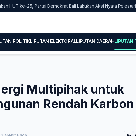
T ke-25, Partai Demokrat Bali Lakukan Aksi Nyata Pelestarian Lin
PUTAN POLITIK
LIPUTAN ELEKTORAL
LIPUTAN DAERAH
LIPUTAN
ergi Multipihak untuk
gunan Rendah Karbon
2 Menit Baca
A-