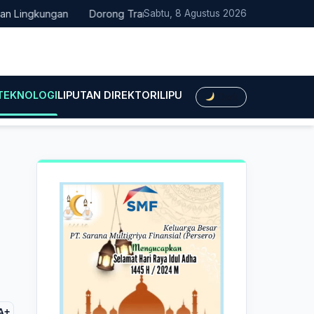
gkungan
Dorong Transisi Energi di NTT, PLN UPK Timor dan Kaw
Sabtu, 8 Agustus 2026
 TEKNOLOGI
LIPUTAN DIREKTORI
LIPUTAN HUKUM
LIPUTAN BIS
Dark
A+