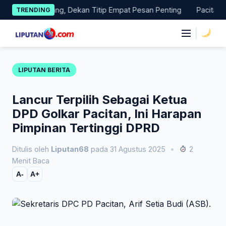
Skip
pas Magang, Dekan Titip Empat Pesan Penting
Pacitan Tembu
TRENDING
to
content
|
LIPUTAN BERITA
Lancur Terpilih Sebagai Ketua
DPD Golkar Pacitan, Ini Harapan
Pimpinan Tertinggi DPRD
Ditulis oleh
Liputan68
pada 31 Agustus 2025
•
2
Menit Baca
A-
A+