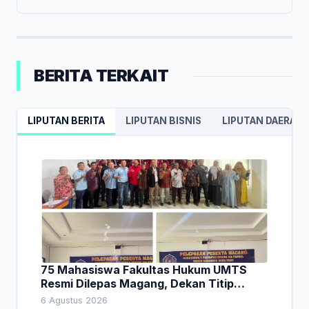
BERITA TERKAIT
LIPUTAN BERITA
LIPUTAN BISNIS
LIPUTAN DAERAH
75 Mahasiswa Fakultas Hukum UMTS
Resmi Dilepas Magang, Dekan Titip
Empat Pesan Penting
6 Agustus 2026