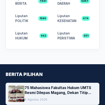
7441
5057
BERITA
DAERAH
Liputan
Liputan
1586
674
POLITIK
KESEHATAN
Liputan
Liputan
662
651
HUKUM
PERISTIWA
BERITA PILIHAN
75 Mahasiswa Fakultas Hukum UMTS
Resmi Dilepas Magang, Dekan Titip
Empat Pesan Penting
6 Agustus 2026