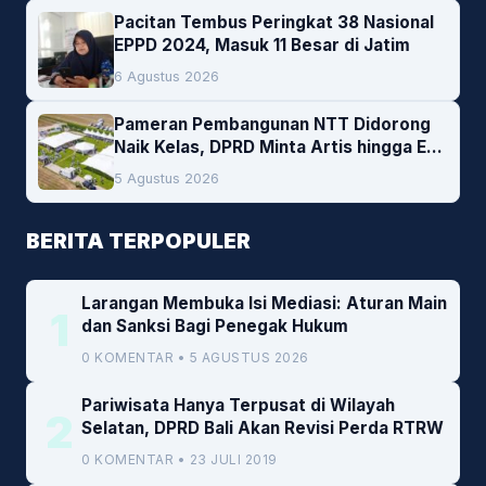
Pacitan Tembus Peringkat 38 Nasional
EPPD 2024, Masuk 11 Besar di Jatim
6 Agustus 2026
Pameran Pembangunan NTT Didorong
Naik Kelas, DPRD Minta Artis hingga EO
Lokal Jadi Prioritas
5 Agustus 2026
BERITA TERPOPULER
Larangan Membuka Isi Mediasi: Aturan Main
1
dan Sanksi Bagi Penegak Hukum
0 KOMENTAR • 5 AGUSTUS 2026
Pariwisata Hanya Terpusat di Wilayah
2
Selatan, DPRD Bali Akan Revisi Perda RTRW
0 KOMENTAR • 23 JULI 2019