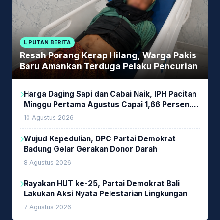
LIPUTAN BERITA
Resah Porang Kerap Hilang, Warga Pakis
Baru Amankan Terduga Pelaku Pencurian
Harga Daging Sapi dan Cabai Naik, IPH Pacitan
Minggu Pertama Agustus Capai 1,66 Persen.
Ini Penjelasan Kabag Ayub
10 Agustus 2026
Wujud Kepedulian, DPC Partai Demokrat
Badung Gelar Gerakan Donor Darah
8 Agustus 2026
Rayakan HUT ke-25, Partai Demokrat Bali
Lakukan Aksi Nyata Pelestarian Lingkungan
7 Agustus 2026