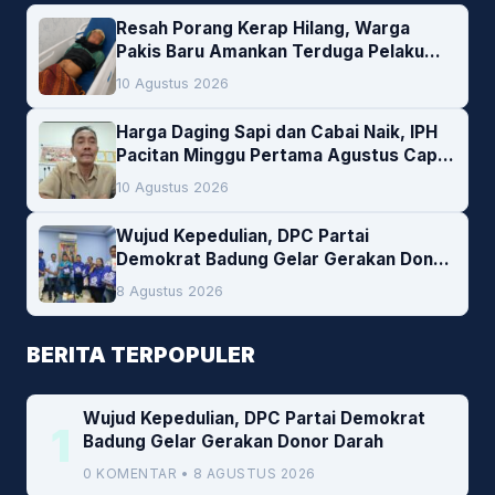
Resah Porang Kerap Hilang, Warga
Pakis Baru Amankan Terduga Pelaku
Pencurian
10 Agustus 2026
Harga Daging Sapi dan Cabai Naik, IPH
Pacitan Minggu Pertama Agustus Capai
1,66 Persen. Ini Penjelasan Kabag Ayub
10 Agustus 2026
Wujud Kepedulian, DPC Partai
Demokrat Badung Gelar Gerakan Donor
Darah
8 Agustus 2026
BERITA TERPOPULER
Wujud Kepedulian, DPC Partai Demokrat
1
Badung Gelar Gerakan Donor Darah
0 KOMENTAR • 8 AGUSTUS 2026