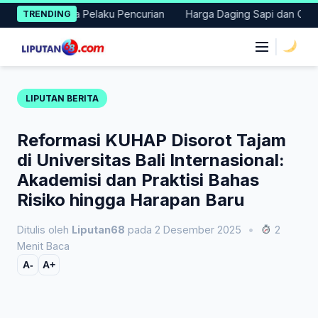
Skip
Terduga Pelaku Pencurian
Harga Daging Sapi dan Cabai Naik, 
TRENDING
to
content
|
LIPUTAN BERITA
Reformasi KUHAP Disorot Tajam
di Universitas Bali Internasional:
Akademisi dan Praktisi Bahas
Risiko hingga Harapan Baru
Ditulis oleh
Liputan68
pada 2 Desember 2025
•
2
Menit Baca
A-
A+