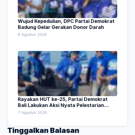
Wujud Kepedulian, DPC Partai Demokrat
Badung Gelar Gerakan Donor Darah
8 Agustus 2026
Rayakan HUT ke-25, Partai Demokrat
Bali Lakukan Aksi Nyata Pelestarian
Lingkungan
7 Agustus 2026
Tinggalkan Balasan