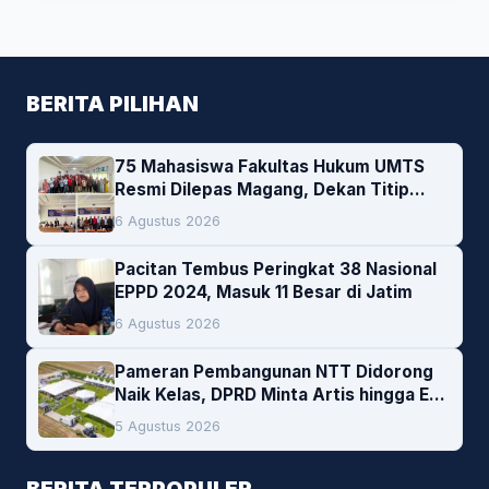
BERITA PILIHAN
75 Mahasiswa Fakultas Hukum UMTS
Resmi Dilepas Magang, Dekan Titip
Empat Pesan Penting
6 Agustus 2026
Pacitan Tembus Peringkat 38 Nasional
EPPD 2024, Masuk 11 Besar di Jatim
6 Agustus 2026
Pameran Pembangunan NTT Didorong
Naik Kelas, DPRD Minta Artis hingga EO
Lokal Jadi Prioritas
5 Agustus 2026
BERITA TERPOPULER