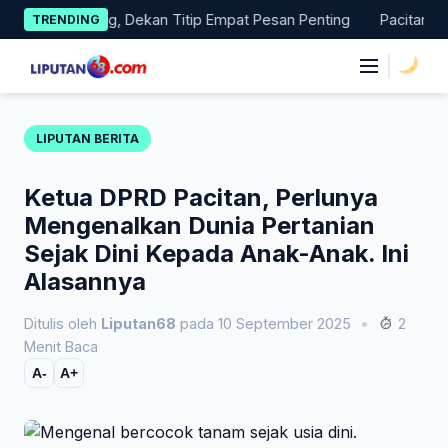
Skip
s Magang, Dekan Titip Empat Pesan Penting
Pacitan Tembus 
TRENDING
to
content
|
LIPUTAN BERITA
Ketua DPRD Pacitan, Perlunya
Mengenalkan Dunia Pertanian
Sejak Dini Kepada Anak-Anak. Ini
Alasannya
Ditulis oleh
Liputan68
pada 10 September 2025
•
2
Menit Baca
A-
A+