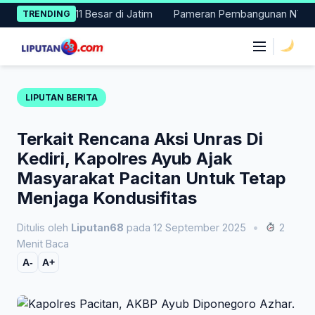
Skip
, Masuk 11 Besar di Jatim
Pameran Pembangunan NTT Didorong 
TRENDING
to
content
|
LIPUTAN BERITA
Terkait Rencana Aksi Unras Di
Kediri, Kapolres Ayub Ajak
Masyarakat Pacitan Untuk Tetap
Menjaga Kondusifitas
Ditulis oleh
Liputan68
pada 12 September 2025
•
2
Menit Baca
A-
A+