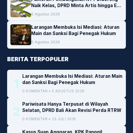
Naik Kelas, DPRD Minta Artis hingga EO
Lokal Jadi Prioritas
5 Agustus 2026
Larangan Membuka Isi Mediasi: Aturan
Main dan Sanksi Bagi Penegak Hukum
5 Agustus 2026
BERITA TERPOPULER
Larangan Membuka Isi Mediasi: Aturan Main
1
dan Sanksi Bagi Penegak Hukum
0 KOMENTAR • 5 AGUSTUS 2026
Pariwisata Hanya Terpusat di Wilayah
2
Selatan, DPRD Bali Akan Revisi Perda RTRW
0 KOMENTAR • 23 JULI 2019
Kasus Suap Anggaran, KPK Panggil