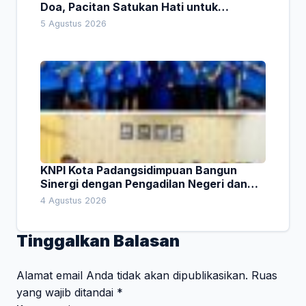
Doa, Pacitan Satukan Hati untuk
Indonesia
5 Agustus 2026
KNPI Kota Padangsidimpuan Bangun
Sinergi dengan Pengadilan Negeri dan
DPRD
4 Agustus 2026
Tinggalkan Balasan
Alamat email Anda tidak akan dipublikasikan.
Ruas
yang wajib ditandai
*