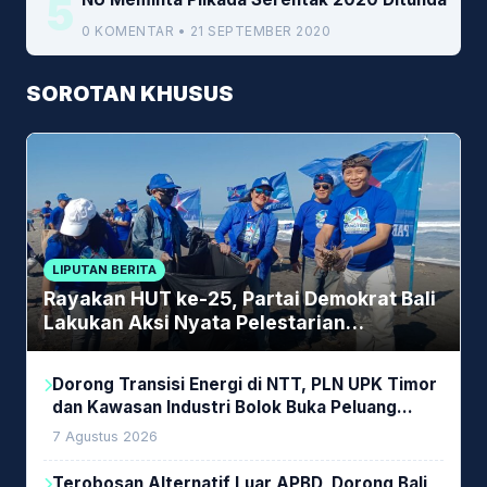
5
0 KOMENTAR • 21 SEPTEMBER 2020
SOROTAN KHUSUS
LIPUTAN BERITA
Rayakan HUT ke-25, Partai Demokrat Bali
Lakukan Aksi Nyata Pelestarian
Lingkungan
Dorong Transisi Energi di NTT, PLN UPK Timor
dan Kawasan Industri Bolok Buka Peluang
Investasi Woodchip untuk Cofiring PLTU Bolok
7 Agustus 2026
Terobosan Alternatif Luar APBD, Dorong Bali