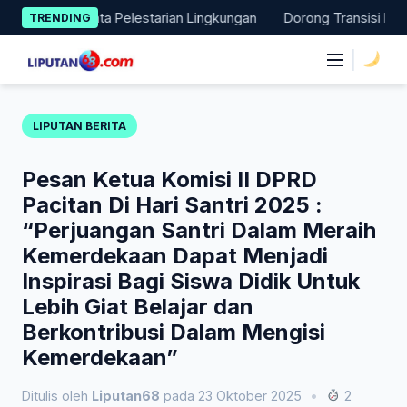
Skip
 Aksi Nyata Pelestarian Lingkungan
Dorong Transisi Energi di
TRENDING
to
content
|
LIPUTAN BERITA
Pesan Ketua Komisi II DPRD
Pacitan Di Hari Santri 2025 :
“Perjuangan Santri Dalam Meraih
Kemerdekaan Dapat Menjadi
Inspirasi Bagi Siswa Didik Untuk
Lebih Giat Belajar dan
Berkontribusi Dalam Mengisi
Kemerdekaan”
Ditulis oleh
Liputan68
pada 23 Oktober 2025
•
2