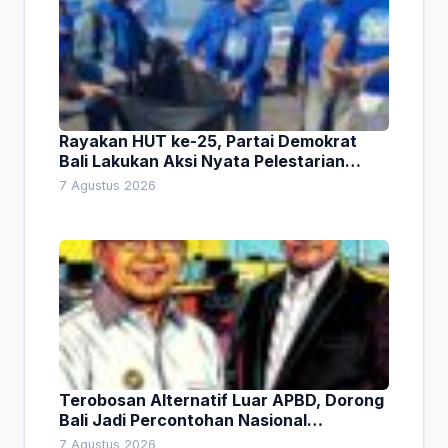
Rayakan HUT ke-25, Partai Demokrat
Bali Lakukan Aksi Nyata Pelestarian
Lingkungan
7 Agustus 2026
Terobosan Alternatif Luar APBD, Dorong
Bali Jadi Percontohan Nasional
Pembiayaan Daerah
7 Agustus 2026