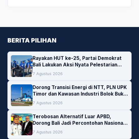
BERITA PILIHAN
Rayakan HUT ke-25, Partai Demokrat
Bali Lakukan Aksi Nyata Pelestarian
Lingkungan
7 Agustus 2026
Dorong Transisi Energi di NTT, PLN UPK
Timor dan Kawasan Industri Bolok Buka
Peluang Investasi Woodchip untuk
7 Agustus 2026
Cofiring PLTU Bolok
Terobosan Alternatif Luar APBD,
Dorong Bali Jadi Percontohan Nasional
Pembiayaan Daerah
7 Agustus 2026