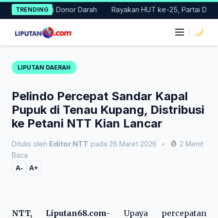
Skip
 Gerakan Donor Darah
Rayakan HUT ke-25, Partai Demokrat Bal
TRENDING
to
content
|
LIPUTAN DAERAH
Pelindo Percepat Sandar Kapal
Pupuk di Tenau Kupang, Distribusi
ke Petani NTT Kian Lancar
Ditulis oleh
Editor NTT
pada 26 Maret 2026
•
2 Menit
Baca
A-
A+
NTT, Liputan68.com-
Upaya percepatan