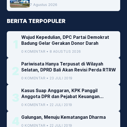
Peluang Investasi Woodchip untuk
7 Agustus 2026
Cofiring PLTU Bolok
BERITA TERPOPULER
Wujud Kepedulian, DPC Partai Demokrat
1
Badung Gelar Gerakan Donor Darah
0 KOMENTAR • 8 AGUSTUS 2026
Pariwisata Hanya Terpusat di Wilayah
2
Selatan, DPRD Bali Akan Revisi Perda RTRW
0 KOMENTAR • 23 JULI 2019
Kasus Suap Anggaran, KPK Panggil
3
Anggota DPR dan Pejabat Keuangan
Kemenkeu
0 KOMENTAR • 22 JULI 2019
4
Galungan, Menuju Kematangan Dharma
0 KOMENTAR • 22 JULI 2019