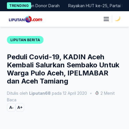
Skip
 Gerakan Donor Darah
Rayakan HUT ke-25, Partai Demokrat Bal
TRENDING
to
content
|
LIPUTAN BERITA
Peduli Covid-19, KADIN Aceh
Kembali Salurkan Sembako Untuk
Warga Pulo Aceh, IPELMABAR
dan Aceh Tamiang
Ditulis oleh
Liputan68
pada 12 April 2020
•
2 Menit
Baca
A-
A+