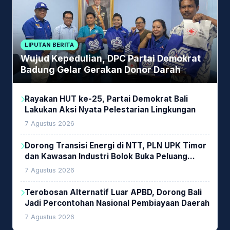
LIPUTAN BERITA
Wujud Kepedulian, DPC Partai Demokrat
Badung Gelar Gerakan Donor Darah
Rayakan HUT ke-25, Partai Demokrat Bali
Lakukan Aksi Nyata Pelestarian Lingkungan
7 Agustus 2026
Dorong Transisi Energi di NTT, PLN UPK Timor
dan Kawasan Industri Bolok Buka Peluang
Investasi Woodchip untuk Cofiring PLTU Bolok
7 Agustus 2026
Terobosan Alternatif Luar APBD, Dorong Bali
Jadi Percontohan Nasional Pembiayaan Daerah
7 Agustus 2026