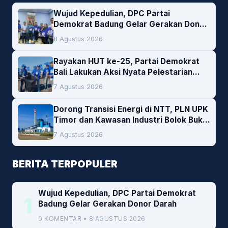
Wujud Kepedulian, DPC Partai
Demokrat Badung Gelar Gerakan Donor
Darah
8 Agustus 2026
Rayakan HUT ke-25, Partai Demokrat
Bali Lakukan Aksi Nyata Pelestarian
Lingkungan
7 Agustus 2026
Dorong Transisi Energi di NTT, PLN UPK
Timor dan Kawasan Industri Bolok Buka
Peluang Investasi Woodchip untuk
7 Agustus 2026
Cofiring PLTU Bolok
BERITA TERPOPULER
Wujud Kepedulian, DPC Partai Demokrat
1
Badung Gelar Gerakan Donor Darah
0 KOMENTAR • 8 AGUSTUS 2026