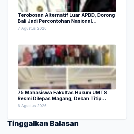
Terobosan Alternatif Luar APBD, Dorong
Bali Jadi Percontohan Nasional
Pembiayaan Daerah
7 Agustus 2026
75 Mahasiswa Fakultas Hukum UMTS
Resmi Dilepas Magang, Dekan Titip
Empat Pesan Penting
6 Agustus 2026
Tinggalkan Balasan