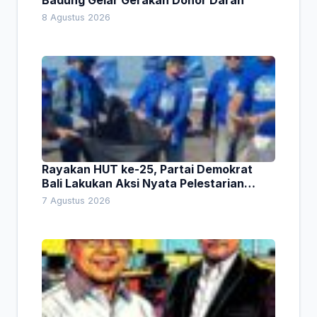
Badung Gelar Gerakan Donor Darah
8 Agustus 2026
Rayakan HUT ke-25, Partai Demokrat
Bali Lakukan Aksi Nyata Pelestarian
Lingkungan
7 Agustus 2026