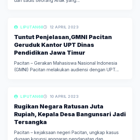
dan sadis seorang Anak yang…
LIPUTAN BERITA
LIPUTAN68
12 APRIL 2023
Tuntut Penjelasan,GMNI Pacitan
Geruduk Kantor UPT Dinas
Pendidikan Jawa Timur
Pacitan – Gerakan Mahasiswa Nasional Indonesia
(GMNI) Pacitan melakukan audiensi dengan UPT…
LIPUTAN BERITA
LIPUTAN68
10 APRIL 2023
Rugikan Negara Ratusan Juta
Rupiah, Kepala Desa Bangunsari Jadi
Tersangka
Pacitan – kejaksaan negeri Pacitan, ungkap kasus
dugaan korupsi anggaran pendapatan dan…