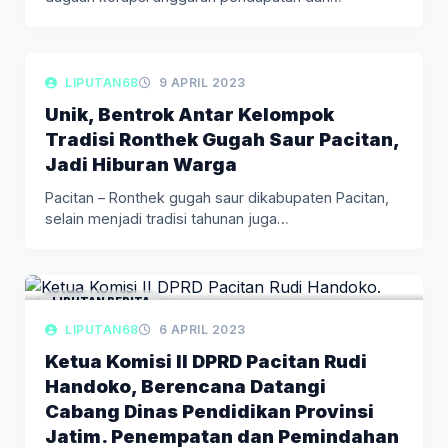
LIPUTAN BERITA
LIPUTAN68
9 APRIL 2023
Unik, Bentrok Antar Kelompok
Tradisi Ronthek Gugah Saur Pacitan,
Jadi Hiburan Warga
Pacitan – Ronthek gugah saur dikabupaten Pacitan,
selain menjadi tradisi tahunan juga…
LIPUTAN BERITA
LIPUTAN68
6 APRIL 2023
Ketua Komisi II DPRD Pacitan Rudi
Handoko, Berencana Datangi
Cabang Dinas Pendidikan Provinsi
Jatim. Penempatan dan Pemindahan