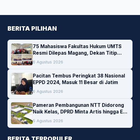
BERITA PILIHAN
75 Mahasiswa Fakultas Hukum UMTS
Resmi Dilepas Magang, Dekan Titip
Empat Pesan Penting
6 Agustus 2026
Pacitan Tembus Peringkat 38 Nasional
EPPD 2024, Masuk 11 Besar di Jatim
6 Agustus 2026
Pameran Pembangunan NTT Didorong
Naik Kelas, DPRD Minta Artis hingga EO
Lokal Jadi Prioritas
5 Agustus 2026
BERITA TERPOPULER