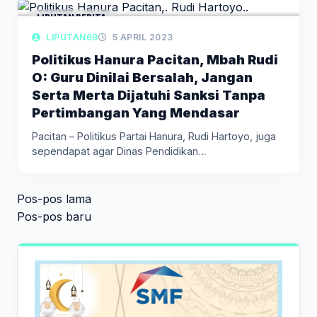
LIPUTAN BERITA
LIPUTAN68
5 APRIL 2023
Politikus Hanura Pacitan, Mbah Rudi
O: Guru Dinilai Bersalah, Jangan
Serta Merta Dijatuhi Sanksi Tanpa
Pertimbangan Yang Mendasar
Pacitan – Politikus Partai Hanura, Rudi Hartoyo, juga
sependapat agar Dinas Pendidikan…
Navigasi
Pos-pos lama
pos
Pos-pos baru