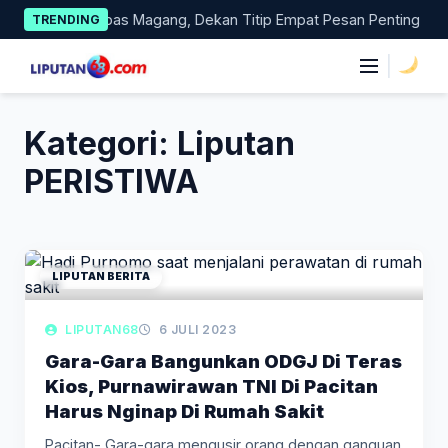
Skip
esmi Dilepas Magang, Dekan Titip Empat Pesan Penting
Paci
TRENDING
to
content
|
Kategori:
Liputan
PERISTIWA
LIPUTAN BERITA
LIPUTAN68
6 JULI 2023
Gara-Gara Bangunkan ODGJ Di Teras
Kios, Purnawirawan TNI Di Pacitan
Harus Nginap Di Rumah Sakit
Pacitan- Gara-gara mengusir orang dengan ganguan