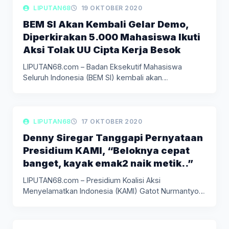
LIPUTAN BERITA
LIPUTAN68
19 OKTOBER 2020
BEM SI Akan Kembali Gelar Demo,
Diperkirakan 5.000 Mahasiswa Ikuti
Aksi Tolak UU Cipta Kerja Besok
LIPUTAN68.com – Badan Eksekutif Mahasiswa
Seluruh Indonesia (BEM SI) kembali akan
melakukan…
LIPUTAN BERITA
LIPUTAN68
17 OKTOBER 2020
Denny Siregar Tanggapi Pernyataan
Presidium KAMI, “Beloknya cepat
banget, kayak emak2 naik metik..”
LIPUTAN68.com – Presidium Koalisi Aksi
Menyelamatkan Indonesia (KAMI) Gatot Nurmantyo
menyebut UU…