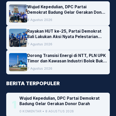
Wujud Kepedulian, DPC Partai
Demokrat Badung Gelar Gerakan Donor
Darah
8 Agustus 2026
Rayakan HUT ke-25, Partai Demokrat
Bali Lakukan Aksi Nyata Pelestarian
Lingkungan
7 Agustus 2026
Dorong Transisi Energi di NTT, PLN UPK
Timor dan Kawasan Industri Bolok Buka
Peluang Investasi Woodchip untuk
7 Agustus 2026
Cofiring PLTU Bolok
BERITA TERPOPULER
Wujud Kepedulian, DPC Partai Demokrat
1
Badung Gelar Gerakan Donor Darah
0 KOMENTAR • 8 AGUSTUS 2026