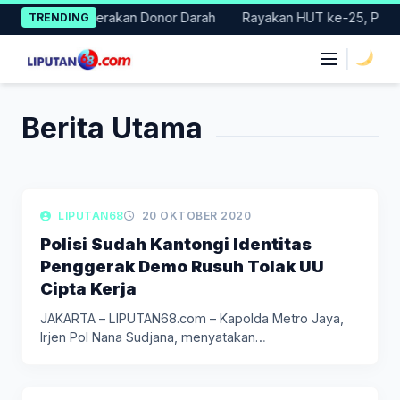
Skip
ung Gelar Gerakan Donor Darah
Rayakan HUT ke-25, Partai Dem
TRENDING
to
content
|
Berita Utama
LIPUTAN BERITA
LIPUTAN68
20 OKTOBER 2020
Polisi Sudah Kantongi Identitas
Penggerak Demo Rusuh Tolak UU
Cipta Kerja
JAKARTA – LIPUTAN68.com – Kapolda Metro Jaya,
Irjen Pol Nana Sudjana, menyatakan…