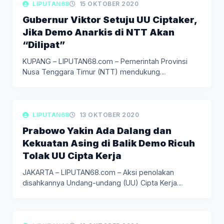
LIPUTAN BERITA
LIPUTAN68
15 OKTOBER 2020
Gubernur Viktor Setuju UU Ciptaker,
Jika Demo Anarkis di NTT Akan
“Dilipat”
KUPANG – LIPUTAN68.com – Pemerintah Provinsi
Nusa Tenggara Timur (NTT) mendukung
pengesahan…
LIPUTAN BERITA
LIPUTAN68
13 OKTOBER 2020
Prabowo Yakin Ada Dalang dan
Kekuatan Asing di Balik Demo Ricuh
Tolak UU Cipta Kerja
JAKARTA – LIPUTAN68.com – Aksi penolakan
disahkannya Undang-undang (UU) Cipta Kerja
terjadi…