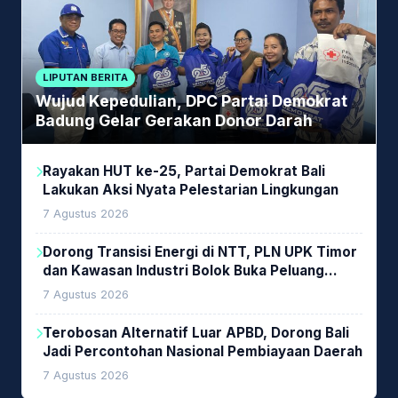
LIPUTAN BERITA
Wujud Kepedulian, DPC Partai Demokrat
Badung Gelar Gerakan Donor Darah
Rayakan HUT ke-25, Partai Demokrat Bali
Lakukan Aksi Nyata Pelestarian Lingkungan
7 Agustus 2026
Dorong Transisi Energi di NTT, PLN UPK Timor
dan Kawasan Industri Bolok Buka Peluang
Investasi Woodchip untuk Cofiring PLTU Bolok
7 Agustus 2026
Terobosan Alternatif Luar APBD, Dorong Bali
Jadi Percontohan Nasional Pembiayaan Daerah
7 Agustus 2026