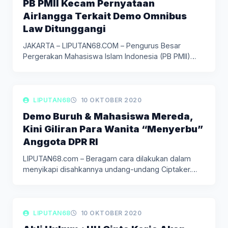
PB PMII Kecam Pernyataan
Airlangga Terkait Demo Omnibus
Law Ditunggangi
JAKARTA – LIPUTAN68.COM – Pengurus Besar
Pergerakan Mahasiswa Islam Indonesia (PB PMII)…
LIPUTAN SELEB & LIFESTYLE
LIPUTAN68
10 OKTOBER 2020
Demo Buruh & Mahasiswa Mereda,
Kini Giliran Para Wanita “Menyerbu”
Anggota DPR RI
LIPUTAN68.com – Beragam cara dilakukan dalam
menyikapi disahkannya undang-undang Ciptaker.
Setelah aksi…
LIPUTAN BERITA
LIPUTAN68
10 OKTOBER 2020