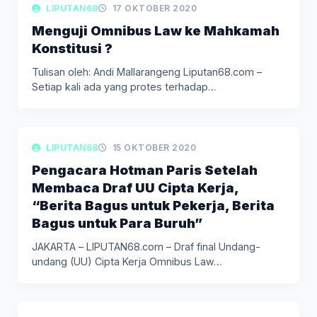
LIPUTAN KOLOM
LIPUTAN68
17 OKTOBER 2020
Menguji Omnibus Law ke Mahkamah
Konstitusi ?
Tulisan oleh: Andi Mallarangeng Liputan68.com –
Setiap kali ada yang protes terhadap…
LIPUTAN BERITA
LIPUTAN68
15 OKTOBER 2020
Pengacara Hotman Paris Setelah
Membaca Draf UU Cipta Kerja,
“Berita Bagus untuk Pekerja, Berita
Bagus untuk Para Buruh”
JAKARTA – LIPUTAN68.com – Draf final Undang-
undang (UU) Cipta Kerja Omnibus Law…