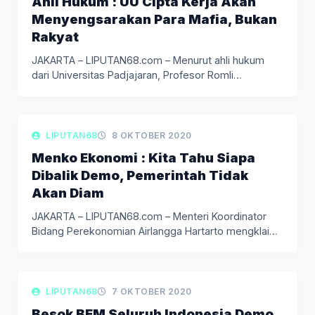
Ahli Hukum : UU Cipta Kerja Akan
Menyengsarakan Para Mafia, Bukan
Rakyat
JAKARTA – LIPUTAN68.com – Menurut ahli hukum
dari Universitas Padjajaran, Profesor Romli
Atmasasmita,…
LIPUTAN BERITA
LIPUTAN68
8 OKTOBER 2020
Menko Ekonomi : Kita Tahu Siapa
Dibalik Demo, Pemerintah Tidak
Akan Diam
JAKARTA – LIPUTAN68.com – Menteri Koordinator
Bidang Perekonomian Airlangga Hartarto mengklaim
bahwa pemerintah mengetahui…
LIPUTAN BERITA
LIPUTAN68
7 OKTOBER 2020
Besok BEM Seluruh Indonesia Demo