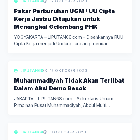
LIPUTAN BERITA
LIPUTAN68
12 OKTOBER 2020
Pakar Perburuhan UGM : UU Cipta
Kerja Justru Ditujukan untuk
Menangkal Gelombang PHK
YOGYAKARTA – LIPUTAN68.com – Disahkannya RUU
Cipta Kerja menjadi Undang-undang menuai
gelombang…
LIPUTAN BERITA
LIPUTAN68
12 OKTOBER 2020
Muhammadiyah Tidak Akan Terlibat
Dalam Aksi Demo Besok
JAKARTA – LIPUTAN68.com – Sekretaris Umum
Pimpinan Pusat Muhammadiyah, Abdul Mu’ti
menegaskan…
LIPUTAN BERITA
LIPUTAN68
11 OKTOBER 2020