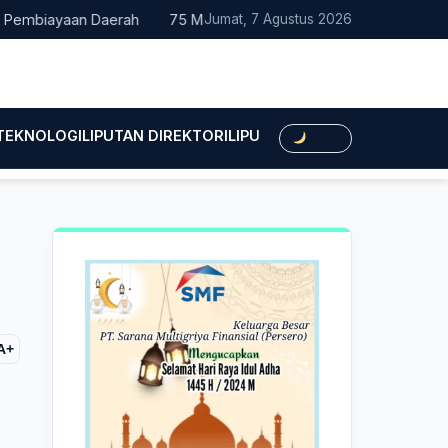
biayaan Daerah
75 Mahasiswa Fakultas Hukum UMTS Resmi Dile
Jumat, 7 Agustus 2026
 TEKNOLOGI
LIPUTAN DIREKTORI
LIPUTAN HUKUM
LIPUTAN BIS
Dark
A+