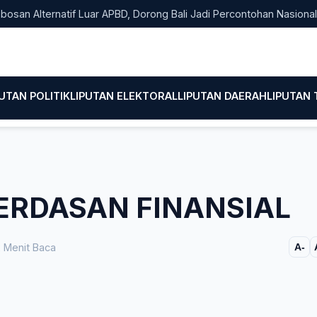
Alternatif Luar APBD, Dorong Bali Jadi Percontohan Nasional Pem
PUTAN POLITIK
LIPUTAN ELEKTORAL
LIPUTAN DAERAH
LIPUTAN
ERDASAN FINANSIAL
 Menit Baca
A-