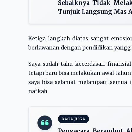
Sebaiknya Tidak Mela
Tunjuk Langsung Mas Aj
Ketiga langkah diatas sangat emosion
berlawanan dengan pendidikan yangg ki
Saya sudah tahu kecerdasan finansial
tetapi baru bisa melakukan awal tahu
saya bisa selamat melampaui semua it
nafkah.
BACA JUGA
Pengacara Berambut Al