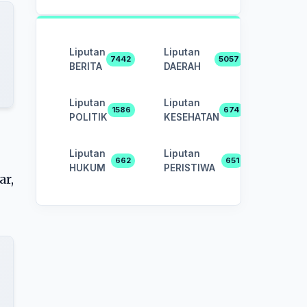
Liputan
Liputan
7442
5057
BERITA
DAERAH
Liputan
Liputan
1586
674
POLITIK
KESEHATAN
Liputan
Liputan
662
651
HUKUM
PERISTIWA
ar,