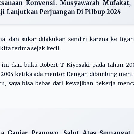
ksanaan Konvensi. Musyawarah Mufakat,
i Lanjutkan Perjuangan Di Pilbup 2024
al dan sukar dilakukan sendiri karena ke tiga
ta terima sejak kecil.
 ini dari buku Robert T Kiyosaki pada tahun 20
n 2004 ketika ada mentor. Dengan dibimbing ment
u, saya bisa bebas dari kewajiban bekerja menc
a Ganjar Pranowo, Salut Atas Semangat