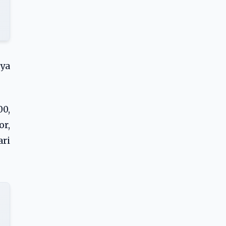
nya
00,
or,
ari