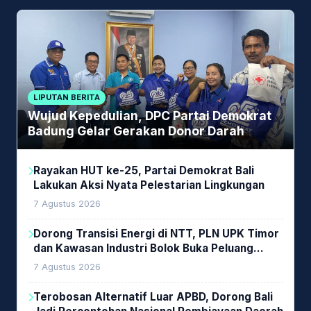
LIPUTAN BERITA
Wujud Kepedulian, DPC Partai Demokrat
Badung Gelar Gerakan Donor Darah
Rayakan HUT ke-25, Partai Demokrat Bali
Lakukan Aksi Nyata Pelestarian Lingkungan
7 Agustus 2026
Dorong Transisi Energi di NTT, PLN UPK Timor
dan Kawasan Industri Bolok Buka Peluang
Investasi Woodchip untuk Cofiring PLTU Bolok
7 Agustus 2026
Terobosan Alternatif Luar APBD, Dorong Bali