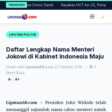
Skip
elar Gerakan Donor Darah
Rayakan HUT ke-25, Partai Demokrat
TRENDING
to
content
|
LIPUTAN POLITIK
Daftar Lengkap Nama Menteri
Jokowi di Kabinet Indonesia Maju
Ditulis oleh
Liputan68
pada 23 Oktober 2019
•
2
Menit Baca
A-
A+
Liputan68.com –
Presiden Joko Widodo telah
memanggil sejumlah nama calon menteri untuk