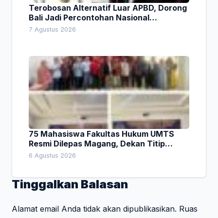
Terobosan Alternatif Luar APBD, Dorong
Bali Jadi Percontohan Nasional
Pembiayaan Daerah
7 Agustus 2026
75 Mahasiswa Fakultas Hukum UMTS
Resmi Dilepas Magang, Dekan Titip
Empat Pesan Penting
6 Agustus 2026
Tinggalkan Balasan
Alamat email Anda tidak akan dipublikasikan.
Ruas