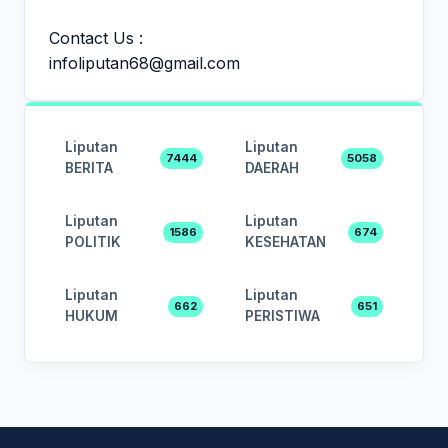
Contact Us :
infoliputan68@gmail.com
Liputan
Liputan
7444
5058
BERITA
DAERAH
Liputan
Liputan
1586
674
POLITIK
KESEHATAN
Liputan
Liputan
662
651
HUKUM
PERISTIWA