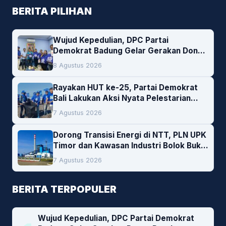
BERITA PILIHAN
Wujud Kepedulian, DPC Partai
Demokrat Badung Gelar Gerakan Donor
Darah
8 Agustus 2026
Rayakan HUT ke-25, Partai Demokrat
Bali Lakukan Aksi Nyata Pelestarian
Lingkungan
7 Agustus 2026
Dorong Transisi Energi di NTT, PLN UPK
Timor dan Kawasan Industri Bolok Buka
Peluang Investasi Woodchip untuk
7 Agustus 2026
Cofiring PLTU Bolok
BERITA TERPOPULER
Wujud Kepedulian, DPC Partai Demokrat