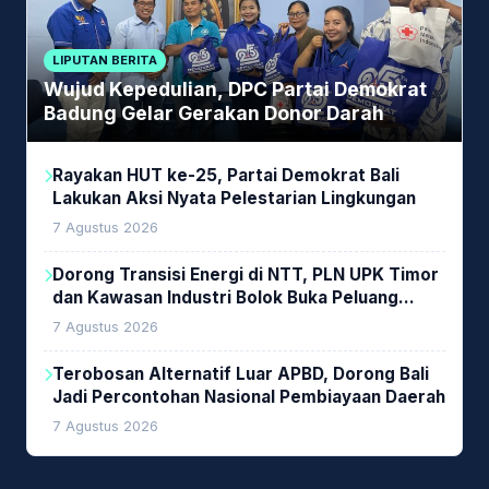
LIPUTAN BERITA
Wujud Kepedulian, DPC Partai Demokrat
Badung Gelar Gerakan Donor Darah
Rayakan HUT ke-25, Partai Demokrat Bali
Lakukan Aksi Nyata Pelestarian Lingkungan
7 Agustus 2026
Dorong Transisi Energi di NTT, PLN UPK Timor
dan Kawasan Industri Bolok Buka Peluang
Investasi Woodchip untuk Cofiring PLTU Bolok
7 Agustus 2026
Terobosan Alternatif Luar APBD, Dorong Bali
Jadi Percontohan Nasional Pembiayaan Daerah
7 Agustus 2026