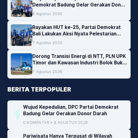
Demokrat Badung Gelar Gerakan Donor
Darah
8 Agustus 2026
Rayakan HUT ke-25, Partai Demokrat
Bali Lakukan Aksi Nyata Pelestarian
Lingkungan
7 Agustus 2026
Dorong Transisi Energi di NTT, PLN UPK
Timor dan Kawasan Industri Bolok Buka
Peluang Investasi Woodchip untuk
7 Agustus 2026
Cofiring PLTU Bolok
BERITA TERPOPULER
Wujud Kepedulian, DPC Partai Demokrat
1
Badung Gelar Gerakan Donor Darah
0 KOMENTAR • 8 AGUSTUS 2026
Pariwisata Hanya Terpusat di Wilayah