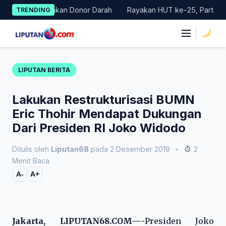
Skip
Gelar Gerakan Donor Darah
Rayakan HUT ke-25, Partai Demokra
TRENDING
to
content
|
LIPUTAN BERITA
Lakukan Restrukturisasi BUMN
Eric Thohir Mendapat Dukungan
Dari Presiden RI Joko Widodo
Ditulis oleh
Liputan68
pada 2 Desember 2019
•
2
Menit Baca
A-
A+
Jakarta, LIPUTAN68.COM—-
Presiden Joko