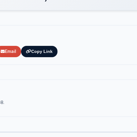
Email
Copy Link
68.