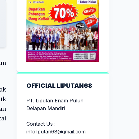
am
OFFICIAL LIPUTAN68
ak
tik
PT. Liputan Enam Puluh
Delapan Mandiri
an
tai
Contact Us :
infoliputan68@gmail.com