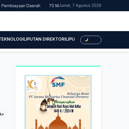
biayaan Daerah
75 Mahasiswa Fakultas Hukum UMTS Resmi Dile
Jumat, 7 Agustus 2026
 TEKNOLOGI
LIPUTAN DIREKTORI
LIPUTAN HUKUM
LIPUTAN BIS
Dark
A+