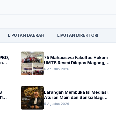
LIPUTAN DAERAH
LIPUTAN DIREKTORI
APBD,
75 Mahasiswa Fakultas Hukum
an
UMTS Resmi Dilepas Magang,
h
Dekan Titip Empat Pesan
6 Agustus 2026
Penting
8
Larangan Membuka Isi Mediasi:
11
Aturan Main dan Sanksi Bagi
Penegak Hukum
5 Agustus 2026