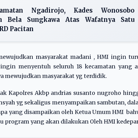
amatan Ngadirojo, Kades Wonosobo
n Bela Sungkawa Atas Wafatnya Satu
RD Pacitan
mewujudkan masyarakat madani , HMI ingin tur
 ingin menyentuh seluruh 18 kecamatan yang a
ya mewujudkan masyarakat yg terdidik.
apak Kapolres Akbp andrias susanto nugroho hin
ansyah yg sekaligus menyampaikan sambutan, da
 apa yang disampaikan oleh Ketua Umum HMI bah
gu program yang akan dilakukan Oleh HMI kedepa