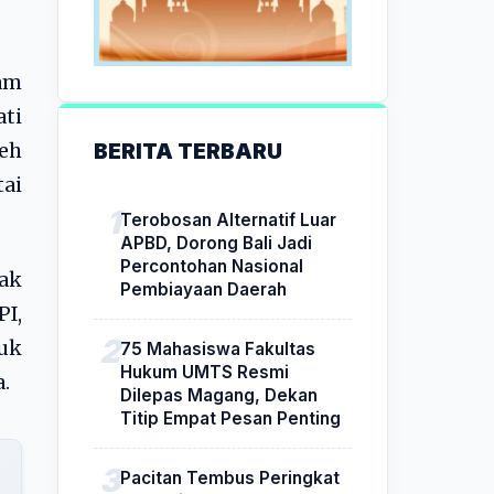
am
ati
BERITA TERBARU
leh
ai
Terobosan Alternatif Luar
APBD, Dorong Bali Jadi
Percontohan Nasional
ak
Pembiayaan Daerah
I,
uk
75 Mahasiswa Fakultas
Hukum UMTS Resmi
.
Dilepas Magang, Dekan
Titip Empat Pesan Penting
Pacitan Tembus Peringkat