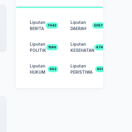
Liputan
Liputan
7442
5057
BERITA
DAERAH
Liputan
Liputan
1586
674
POLITIK
KESEHATAN
Liputan
Liputan
662
651
HUKUM
PERISTIWA