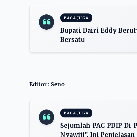
BACA JUGA
Bupati Dairi Eddy Beru
Bersatu
Editor : Seno
BACA JUGA
Sejumlah PAC PDIP Di P
Nyawiji”. Ini Penjelasan