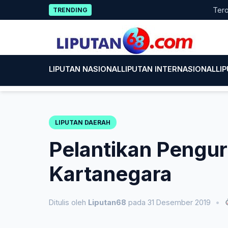
Skip
Terobosan 
TRENDING
to
content
LIPUTAN NASIONAL
LIPUTAN INTERNASIONAL
LI
LIPUTAN DAERAH
Pelantikan Pengu
Kartanegara
Ditulis oleh
Liputan68
pada 31 Desember 2019
•