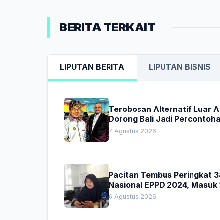
BERITA TERKAIT
LIPUTAN BERITA
LIPUTAN BISNIS
Terobosan Alternatif Luar 
Dorong Bali Jadi Percontoh
Nasional Pembiayaan Daera
7 Agustus 2026
Pacitan Tembus Peringkat 3
Nasional EPPD 2024, Masuk 
Besar di Jatim
6 Agustus 2026