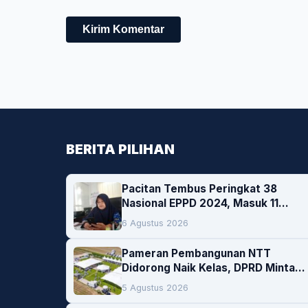
BERITA PILIHAN
Pacitan Tembus Peringkat 38
Nasional EPPD 2024, Masuk 11
Besar di Jatim
6 Agustus 2026
Pameran Pembangunan NTT
Didorong Naik Kelas, DPRD Minta
Artis hingga EO Lokal Jadi
5 Agustus 2026
Prioritas