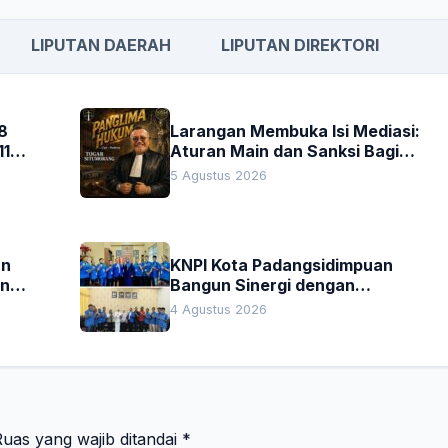
LIPUTAN DAERAH
LIPUTAN DIREKTORI
8
Larangan Membuka Isi Mediasi:
11
Aturan Main dan Sanksi Bagi
Penegak Hukum
5 Agustus 2026
an
KNPI Kota Padangsidimpuan
an
Bangun Sinergi dengan
Pengadilan Negeri dan DPRD
4 Agustus 2026
uas yang wajib ditandai
*