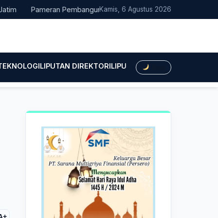
Pameran Pembangunan NTT Didorong Naik Kelas, DPRD Minta Art
Kamis, 6 Agustus 2026
 TEKNOLOGI
LIPUTAN DIREKTORI
LIPUTAN HUKUM
LIPUTAN BIS
Dark
A+