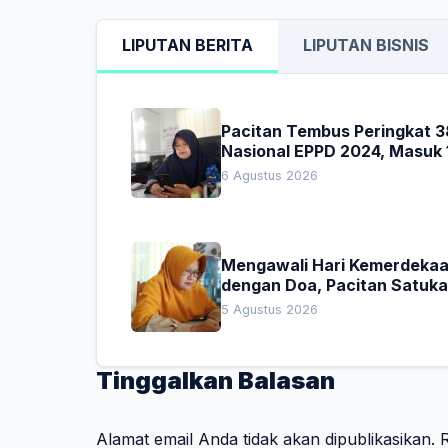
LIPUTAN BERITA
LIPUTAN BISNIS
Pacitan Tembus Peringkat 3
Nasional EPPD 2024, Masuk 
Besar di Jatim
6 Agustus 2026
Mengawali Hari Kemerdeka
dengan Doa, Pacitan Satuk
Hati untuk Indonesia
5 Agustus 2026
Tinggalkan Balasan
Alamat email Anda tidak akan dipublikasikan.
R