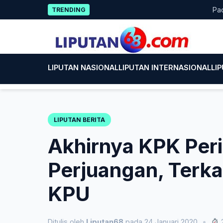
Skip
Pacitan 
TRENDING
to
content
LIPUTAN NASIONAL
LIPUTAN INTERNASIONAL
LI
LIPUTAN BERITA
Akhirnya KPK Peri
Perjuangan, Terka
KPU
Ditulis oleh
Liputan68
pada 24 Januari 2020
•
2