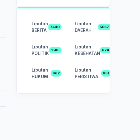
Liputan
Liputan
7440
5057
BERITA
DAERAH
Liputan
Liputan
1586
674
POLITIK
KESEHATAN
Liputan
Liputan
662
651
HUKUM
PERISTIWA