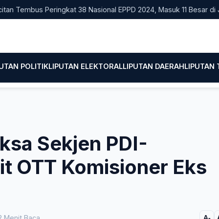
Tembus Peringkat 38 Nasional EPPD 2024, Masuk 11 Besar di Jatim
PUTAN POLITIK
LIPUTAN ELEKTORAL
LIPUTAN DAERAH
LIPUTAN
ksa Sekjen PDI-
it OTT Komisioner Eks
 Menit Baca
A-