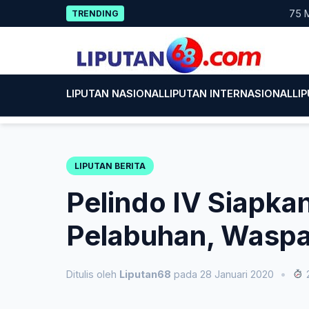
Skip
75 Mahas
TRENDING
to
content
LIPUTAN NASIONAL
LIPUTAN INTERNASIONAL
LI
LIPUTAN BERITA
Pelindo IV Siapka
Pelabuhan, Waspa
Ditulis oleh
Liputan68
pada 28 Januari 2020
•
2