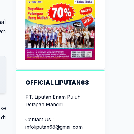
al
an
OFFICIAL LIPUTAN68
PT. Liputan Enam Puluh
Delapan Mandiri
se
di
Contact Us :
infoliputan68@gmail.com