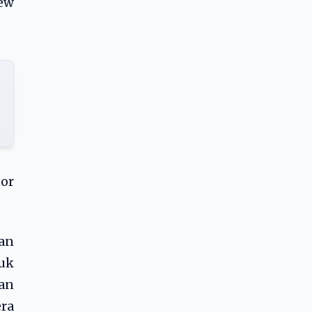
ew
tor
han
uk
an
ra