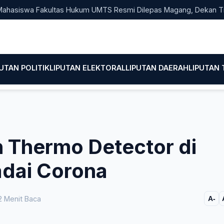
iswa Fakultas Hukum UMTS Resmi Dilepas Magang, Dekan Titip E
PUTAN POLITIK
LIPUTAN ELEKTORAL
LIPUTAN DAERAH
LIPUTAN
n Thermo Detector di
dai Corona
 Menit Baca
A-