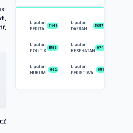
asi
di,
Liputan
Liputan
7441
5057
if,
BERITA
DAERAH
Liputan
Liputan
1586
674
POLITIK
KESEHATAN
Liputan
Liputan
662
651
HUKUM
PERISTIWA
if