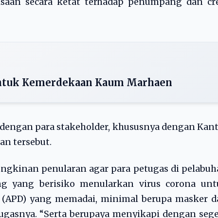
aan secara ketat terhadap penumpang dan cr
s untuk Kemerdekaan Kaum Marhaen
f dengan para stakeholder, khususnya dengan Kan
an tersebut.
ngkinan penularan agar para petugas di pelabu
ng yang berisiko menularkan virus corona unt
 (APD) yang memadai, minimal berupa masker d
gasnya. “Serta berupaya menyikapi dengan sege