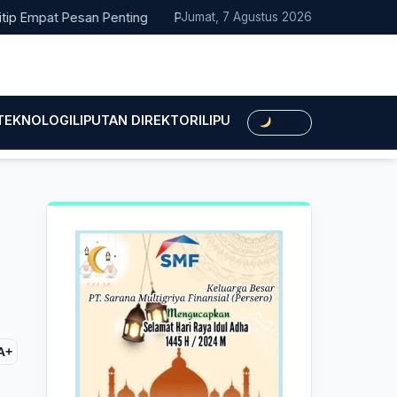
mpat Pesan Penting
Pacitan Tembus Peringkat 38 Nasional EPP
Jumat, 7 Agustus 2026
 TEKNOLOGI
LIPUTAN DIREKTORI
LIPUTAN HUKUM
LIPUTAN BIS
Dark
A+