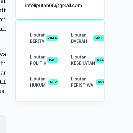
mat
infoliputan68@gmail.com
it
kan
kan
Liputan
Liputan
7444
5058
BERITA
DAERAH
hwa
Liputan
Liputan
1586
674
lin
POLITIK
KESEHATAN
ar
Liputan
Liputan
tif
662
651
HUKUM
PERISTIWA
asi