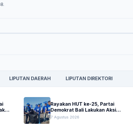
68.
LIPUTAN DAERAH
LIPUTAN DIREKTORI
ai
Rayakan HUT ke-25, Partai
akan
Demokrat Bali Lakukan Aksi
Nyata Pelestarian Lingkungan
7 Agustus 2026