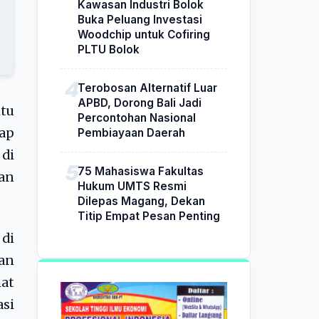
Kawasan Industri Bolok
Buka Peluang Investasi
Woodchip untuk Cofiring
PLTU Bolok
Terobosan Alternatif Luar
APBD, Dorong Bali Jadi
tu
Percontohan Nasional
ap
Pembiayaan Daerah
 di
75 Mahasiswa Fakultas
an
Hukum UMTS Resmi
Dilepas Magang, Dekan
Titip Empat Pesan Penting
 di
an
mat
asi