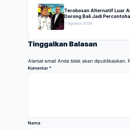
Terobosan Alternatif Luar 
Dorong Bali Jadi Percontoh
Nasional Pembiayaan Daera
7 Agustus 2026
Tinggalkan Balasan
Alamat email Anda tidak akan dipublikasikan.
R
Komentar
*
Nama