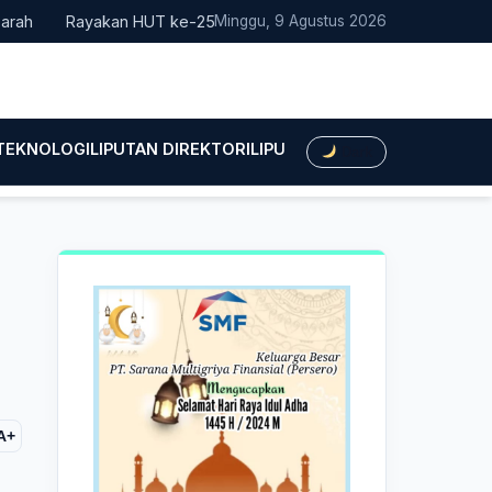
Rayakan HUT ke-25, Partai Demokrat Bali Lakukan Aksi Nyata Pe
Minggu, 9 Agustus 2026
 TEKNOLOGI
LIPUTAN DIREKTORI
LIPUTAN HUKUM
LIPUTAN BIS
Dark
A+