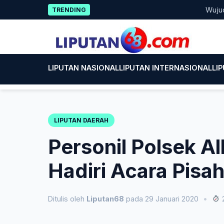
Skip
Wujud Keped
TRENDING
to
content
LIPUTAN NASIONAL
LIPUTAN INTERNASIONAL
LI
LIPUTAN DAERAH
Personil Polsek Al
Hadiri Acara Pisa
Ditulis oleh
Liputan68
pada 29 Januari 2020
•
2