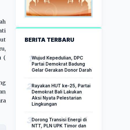
dah
ati
BERITA TERBARU
but
ru,
u (
Wujud Kepedulian, DPC
Partai Demokrat Badung
Gelar Gerakan Donor Darah
ang
Rayakan HUT ke-25, Partai
tan
Demokrat Bali Lakukan
Aksi Nyata Pelestarian
ara
Lingkungan
Dorong Transisi Energi di
NTT, PLN UPK Timor dan