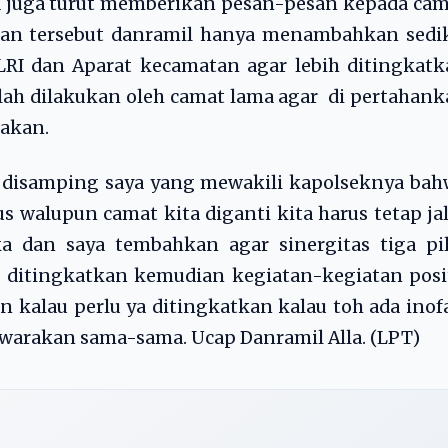
la juga turut memberikan pesan-pesan kepada ca
an tersebut danramil hanya menambahkan sedik
LRI dan Aparat kecamatan agar lebih ditingkat
elah dilakukan oleh camat lama agar di pertahan
nakan.
g disamping saya yang mewakili kapolseknya ba
s walupun camat kita diganti kita harus tetap ja
a dan saya tembahkan agar sinergitas tiga pil
h ditingkatkan kemudian kegiatan-kegiatan posi
n kalau perlu ya ditingkatkan kalau toh ada inof
awarakan sama-sama. Ucap Danramil Alla. (LPT)