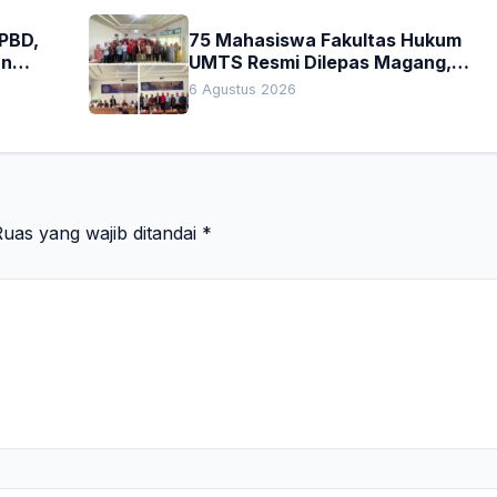
APBD,
75 Mahasiswa Fakultas Hukum
an
UMTS Resmi Dilepas Magang,
h
Dekan Titip Empat Pesan
6 Agustus 2026
Penting
uas yang wajib ditandai
*