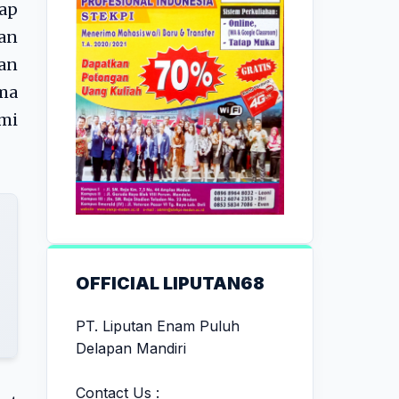
tap
kan
ian
ma
hmi
OFFICIAL LIPUTAN68
PT. Liputan Enam Puluh
Delapan Mandiri
Contact Us :