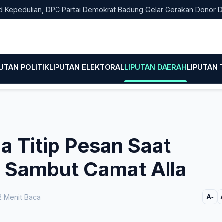
ulian, DPC Partai Demokrat Badung Gelar Gerakan Donor Darah
PUTAN POLITIK
LIPUTAN ELEKTORAL
LIPUTAN DAERAH
LIPUTAN
la Titip Pesan Saat
h Sambut Camat Alla
 Menit Baca
A-