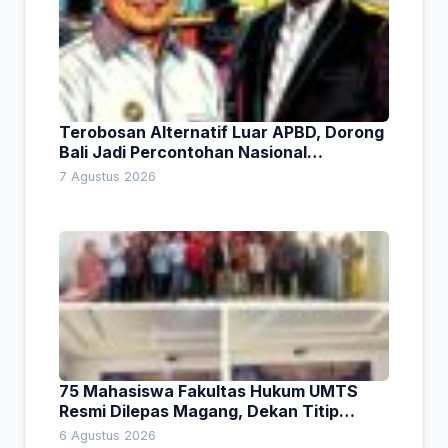
Terobosan Alternatif Luar APBD, Dorong
Bali Jadi Percontohan Nasional
Pembiayaan Daerah
7 Agustus 2026
75 Mahasiswa Fakultas Hukum UMTS
Resmi Dilepas Magang, Dekan Titip
Empat Pesan Penting
6 Agustus 2026