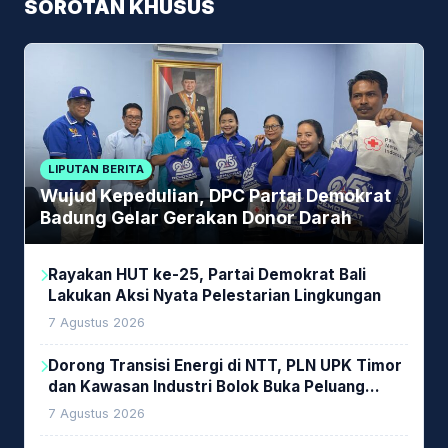
SOROTAN KHUSUS
LIPUTAN BERITA
Wujud Kepedulian, DPC Partai Demokrat
Badung Gelar Gerakan Donor Darah
Rayakan HUT ke-25, Partai Demokrat Bali
Lakukan Aksi Nyata Pelestarian Lingkungan
7 Agustus 2026
Dorong Transisi Energi di NTT, PLN UPK Timor
dan Kawasan Industri Bolok Buka Peluang
Investasi Woodchip untuk Cofiring PLTU Bolok
7 Agustus 2026