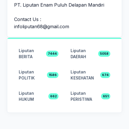
PT. Liputan Enam Puluh Delapan Mandiri
Contact Us :
infoliputan68@gmail.com
Liputan
Liputan
7444
5058
BERITA
DAERAH
Liputan
Liputan
1586
674
POLITIK
KESEHATAN
Liputan
Liputan
662
651
HUKUM
PERISTIWA