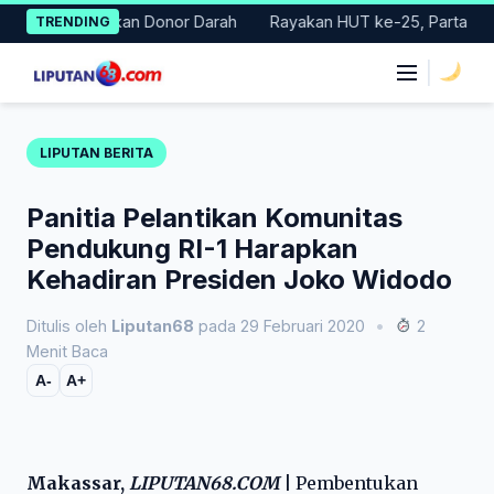
Skip
lar Gerakan Donor Darah
Rayakan HUT ke-25, Partai Demokrat 
TRENDING
to
content
|
LIPUTAN BERITA
Panitia Pelantikan Komunitas
Pendukung RI-1 Harapkan
Kehadiran Presiden Joko Widodo
Ditulis oleh
Liputan68
pada 29 Februari 2020
•
2
Menit Baca
A-
A+
Makassar,
LIPUTAN68.COM
|
Pembentukan