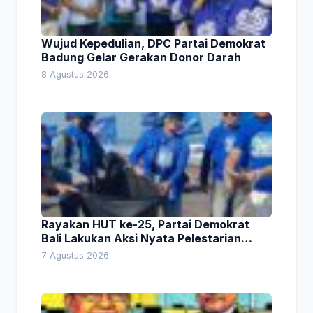
Wujud Kepedulian, DPC Partai Demokrat
Badung Gelar Gerakan Donor Darah
8 Agustus 2026
Rayakan HUT ke-25, Partai Demokrat
Bali Lakukan Aksi Nyata Pelestarian
Lingkungan
7 Agustus 2026