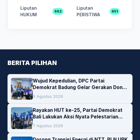
Liputan
Liputan
662
651
HUKUM
PERISTIWA
BERITA PILIHAN
Wujud Kepedulian, DPC Partai
Demokrat Badung Gelar Gerakan Donor
Darah
8 Agustus 2026
Rayakan HUT ke-25, Partai Demokrat
Bali Lakukan Aksi Nyata Pelestarian
Lingkungan
7 Agustus 2026
Dorong Transisi Energi di NTT, PLN UPK