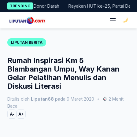
Skip
erakan Donor Darah
Rayakan HUT ke-25, Partai Demokrat Bali 
TRENDING
to
content
|
LIPUTAN BERITA
Rumah Inspirasi Km 5
Blambangan Umpu, Way Kanan
Gelar Pelatihan Menulis dan
Diskusi Literasi
Ditulis oleh
Liputan68
pada 9 Maret 2020
•
2 Menit
Baca
A-
A+