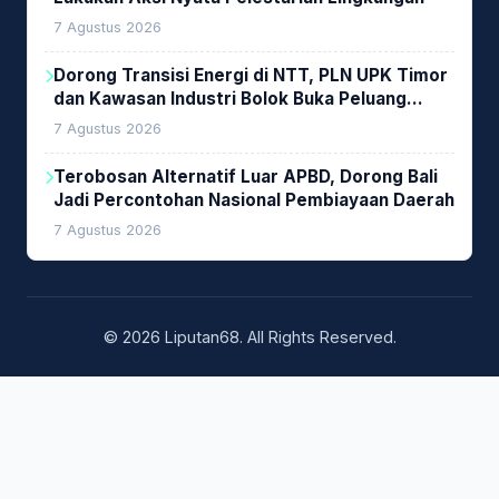
7 Agustus 2026
Dorong Transisi Energi di NTT, PLN UPK Timor
dan Kawasan Industri Bolok Buka Peluang
Investasi Woodchip untuk Cofiring PLTU Bolok
7 Agustus 2026
Terobosan Alternatif Luar APBD, Dorong Bali
Jadi Percontohan Nasional Pembiayaan Daerah
7 Agustus 2026
© 2026 Liputan68. All Rights Reserved.