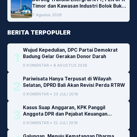
Timor dan Kawasan Industri Bolok Buka
Peluang Investasi Woodchip untuk
7 Agustus 2026
Cofiring PLTU Bolok
BERITA TERPOPULER
Wujud Kepedulian, DPC Partai Demokrat
1
Badung Gelar Gerakan Donor Darah
0 KOMENTAR • 8 AGUSTUS 2026
Pariwisata Hanya Terpusat di Wilayah
2
Selatan, DPRD Bali Akan Revisi Perda RTRW
0 KOMENTAR • 23 JULI 2019
Kasus Suap Anggaran, KPK Panggil
3
Anggota DPR dan Pejabat Keuangan
Kemenkeu
0 KOMENTAR • 22 JULI 2019
Galungan, Menuju Kematangan Dharma