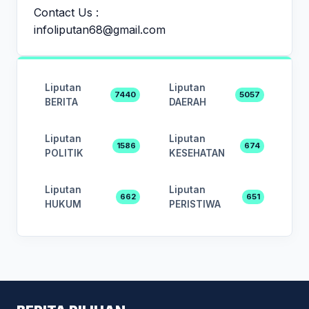
Contact Us :
infoliputan68@gmail.com
Liputan
Liputan
7440
5057
BERITA
DAERAH
Liputan
Liputan
1586
674
POLITIK
KESEHATAN
Liputan
Liputan
662
651
HUKUM
PERISTIWA