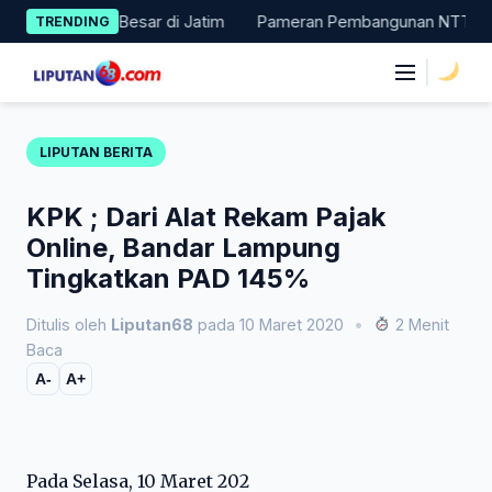
Skip
Masuk 11 Besar di Jatim
Pameran Pembangunan NTT Didorong Nai
TRENDING
to
content
|
LIPUTAN BERITA
KPK ; Dari Alat Rekam Pajak
Online, Bandar Lampung
Tingkatkan PAD 145%
Ditulis oleh
Liputan68
pada 10 Maret 2020
•
2 Menit
Baca
A-
A+
Pada Selasa, 10 Maret 202