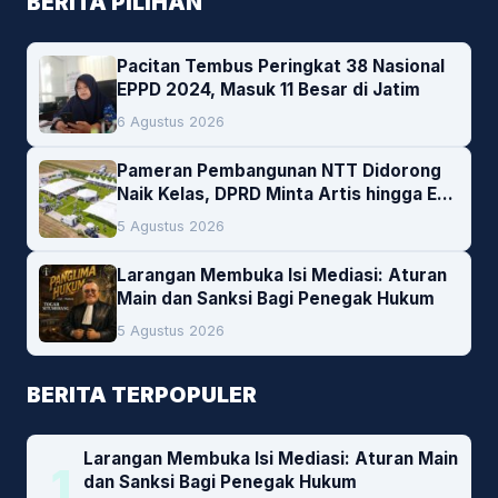
BERITA PILIHAN
Pacitan Tembus Peringkat 38 Nasional
EPPD 2024, Masuk 11 Besar di Jatim
6 Agustus 2026
Pameran Pembangunan NTT Didorong
Naik Kelas, DPRD Minta Artis hingga EO
Lokal Jadi Prioritas
5 Agustus 2026
Larangan Membuka Isi Mediasi: Aturan
Main dan Sanksi Bagi Penegak Hukum
5 Agustus 2026
BERITA TERPOPULER
Larangan Membuka Isi Mediasi: Aturan Main
1
dan Sanksi Bagi Penegak Hukum