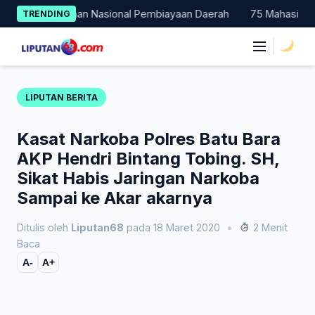
Skip
i Percontohan Nasional Pembiayaan Daerah
75 Mahasiswa Fakul
TRENDING
to
content
|
LIPUTAN BERITA
Kasat Narkoba Polres Batu Bara
AKP Hendri Bintang Tobing. SH,
Sikat Habis Jaringan Narkoba
Sampai ke Akar akarnya
Ditulis oleh
Liputan68
pada 18 Maret 2020
•
2 Menit
Baca
A-
A+