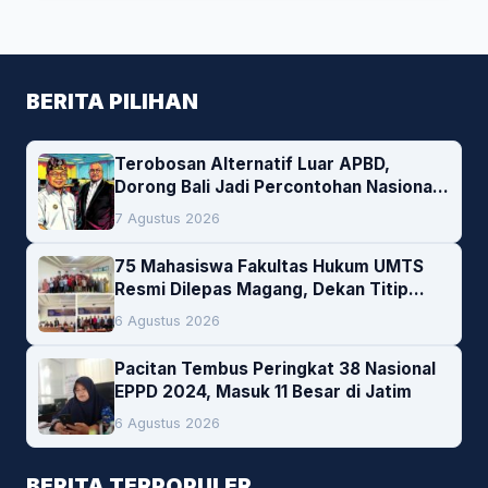
BERITA PILIHAN
Terobosan Alternatif Luar APBD,
Dorong Bali Jadi Percontohan Nasional
Pembiayaan Daerah
7 Agustus 2026
75 Mahasiswa Fakultas Hukum UMTS
Resmi Dilepas Magang, Dekan Titip
Empat Pesan Penting
6 Agustus 2026
Pacitan Tembus Peringkat 38 Nasional
EPPD 2024, Masuk 11 Besar di Jatim
6 Agustus 2026
BERITA TERPOPULER