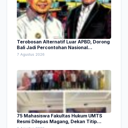
Terobosan Alternatif Luar APBD, Dorong
Bali Jadi Percontohan Nasional
Pembiayaan Daerah
7 Agustus 2026
75 Mahasiswa Fakultas Hukum UMTS
Resmi Dilepas Magang, Dekan Titip
Empat Pesan Penting