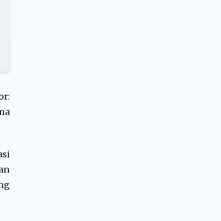
or:
ma
asi
an
ng