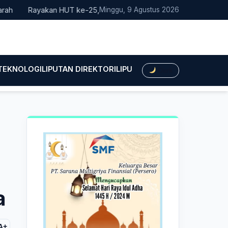
Rayakan HUT ke-25, Partai Demokrat Bali Lakukan Aksi Nyata Pe
Minggu, 9 Agustus 2026
 TEKNOLOGI
LIPUTAN DIREKTORI
LIPUTAN HUKUM
LIPUTAN BIS
Dark
a
A+