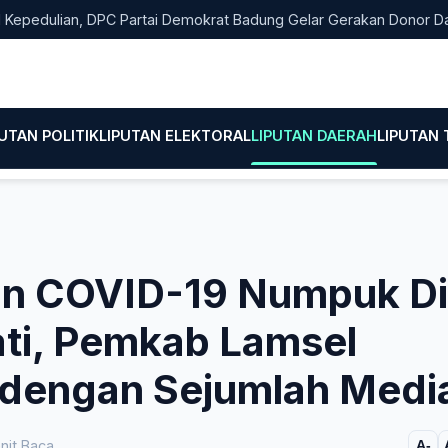
ulian, DPC Partai Demokrat Badung Gelar Gerakan Donor Darah
PUTAN POLITIK
LIPUTAN ELEKTORAL
LIPUTAN DAERAH
LIPUTAN
uan COVID-19 Numpuk Di
ti, Pemkab Lamsel
 dengan Sejumlah Medi
nit Baca
A-