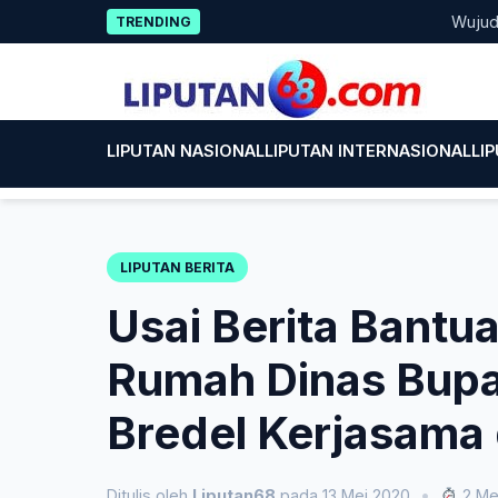
Skip
Wujud Keped
TRENDING
to
content
LIPUTAN NASIONAL
LIPUTAN INTERNASIONAL
LI
LIPUTAN BERITA
Usai Berita Bant
Rumah Dinas Bupa
Bredel Kerjasama
Ditulis oleh
Liputan68
pada 13 Mei 2020
•
2 Me