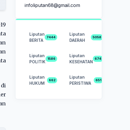
infoliputan68@gmail.com
-19
ata
Liputan
Liputan
7444
5058
BERITA
DAERAH
kan
an
Liputan
Liputan
1586
674
ta
POLITIK
KESEHATAN
Liputan
Liputan
662
651
HUKUM
PERISTIWA
 di
er
an